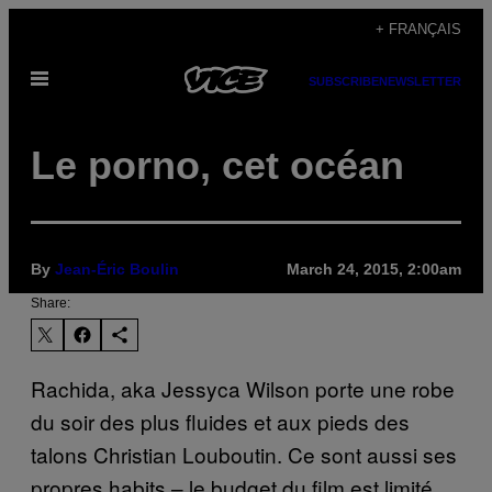
Skip
+ FRANÇAIS
to
Open
content
SUBSCRIBE
NEWSLETTER
Menu
Le porno, cet océan
By
Jean-Éric Boulin
March 24, 2015, 2:00am
Share:
Rachida, aka Jessyca Wilson porte une robe
du soir des plus fluides et aux pieds des
talons Christian Louboutin. Ce sont aussi ses
propres habits – le budget du film est limité.