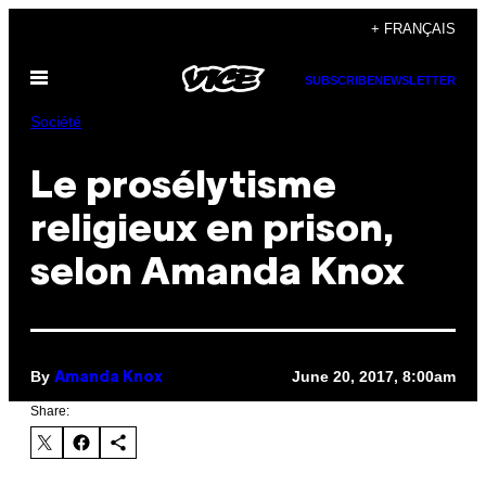
Skip
+ FRANÇAIS
to
Open
content
SUBSCRIBE
NEWSLETTER
Menu
Société
Le prosélytisme
religieux en prison,
selon Amanda Knox
By
June 20, 2017, 8:00am
Amanda Knox
Share: