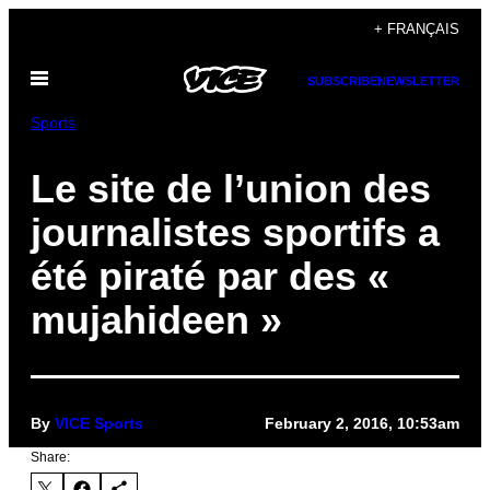
Skip
+ FRANÇAIS
to
Open
content
SUBSCRIBE
NEWSLETTER
Menu
Sports
Le site de l’union des
journalistes sportifs a
été piraté par des «
mujahideen »
By
VICE Sports
February 2, 2016, 10:53am
Share: