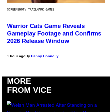
SCREENSHOT: TRAILMARK GAMES
Warrior Cats Game Reveals
Gameplay Footage and Confirms
2026 Release Window
1 hour ago
By
Denny Connolly
MORE
FROM VICE