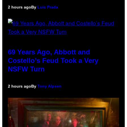
2 hours ago
By
Luis Prada
69 Years Ago, Abbott and
Costello’s Feud Took a Very
NSFW Turn
2 hours ago
By
Tony Alpsen