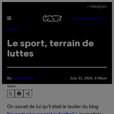
Skip
+ FRANÇAIS
to
Open
content
SUBSCRIBE
NEWSLETTER
Menu
Sports
Le sport, terrain de
luttes
By
July 31, 2020, 3:08am
Louis Dabir
Share:
On savait de lui qu’il était le taulier du blog
Never trust a marxist in football !
, journaliste