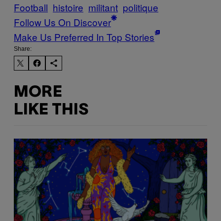
Football
histoire
militant
politique
Follow Us On Discover
Make Us Preferred In Top Stories
Share:
MORE
LIKE THIS