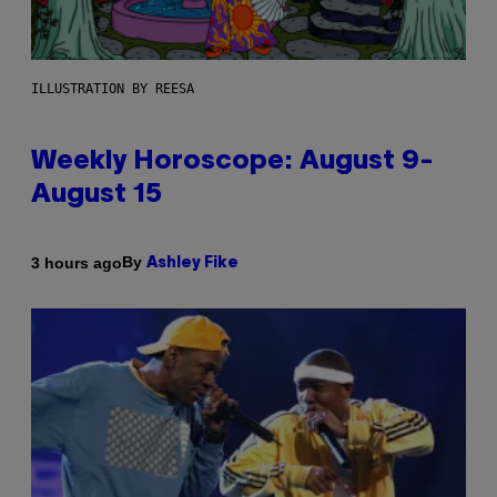
ILLUSTRATION BY REESA
Weekly Horoscope: August 9-
August 15
By
3 hours ago
Ashley Fike