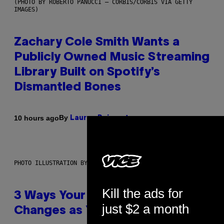
(PHOTO BY ROBERTO PANUCCI – CORBIS/CORBIS VIA GETTY
IMAGES)
Zachary Cole Smith Wants a
Publicly Owned Music Streaming
Library Built on Spotify’s
Dismantled Bones
By
10 hours ago
Lauren Boisvert
PHOTO ILLUSTRATION BY IAN WALDIE/GETTY IMAGES
Kill the ads for
3 Ways Your Music Taste
just $2 a month
Changes as You Get Older