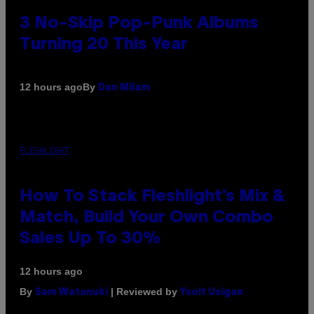
3 No-Skip Pop-Punk Albums
Turning 20 This Year
By
12 hours ago
Dan Milam
FLESHLIGHT
How To Stack Fleshlight’s Mix &
Match, Build Your Own Combo
Sales Up To 30%
12 hours ago
By
| Reviewed by
Sam Watanuki
Ysolt Usigan