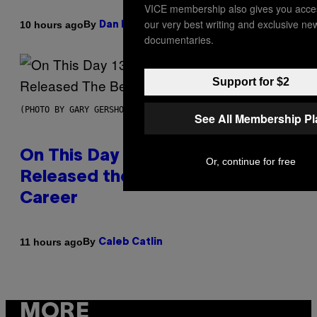
VICE membership also gives you acce
our very best writing and exclusive ne
By
10 hours ago
Dan Milam
documentaries.
Support for $2
(PHOTO BY GARY GERSHOFF/WIREIMAGE)
See All Membership P
On This Day 13 Years Ago, Drake
Or, continue for free
Released the Best Song of His
Career
By
11 hours ago
Caleb Catlin
MORE