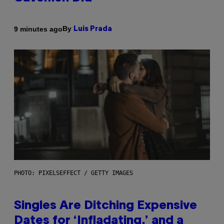
By
9 minutes ago
Luis Prada
PHOTO: PIXELSEFFECT / GETTY IMAGES
Singles Are Ditching Expensive
Dates for ‘Infladating,’ and a