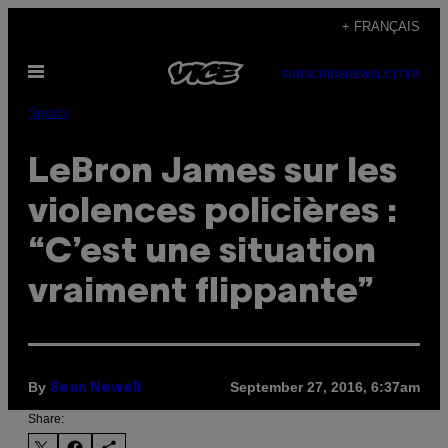
Skip
+ FRANÇAIS
to
Open
content
SUBSCRIBE
NEWSLETTER
Menu
Sports
LeBron James sur les
violences policières :
“C’est une situation
vraiment flippante”
By
September 27, 2016, 6:37am
Sean Newell
Share: