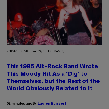
(PHOTO BY GIE KNAEPS/GETTY IMAGES)
This 1995 Alt-Rock Band Wrote
This Moody Hit As a ‘Dig’ to
Themselves, but the Rest of the
World Obviously Related to It
By
52 minutes ago
Lauren Boisvert