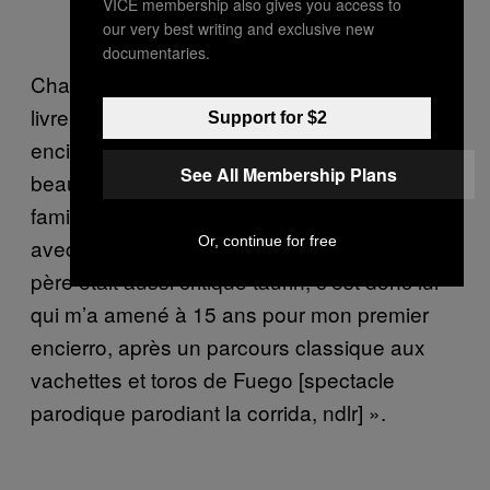
VICE membership also gives you access to
our very best writing and exclusive new
documentaries.
Chapu Apaolaza est journaliste et auteur du
livre 7 de Julio, qui raconte les coulisses des
Support for $2
encierros de Pampelune. « Comme
See All Membership Plans
beaucoup de coureurs, je suis né dans une
famille où la tauromachie est omniprésente,
Or, continue for free
avec plusieurs générations de coureurs. Mon
père était aussi critique taurin, c’est donc lui
qui m’a amené à 15 ans pour mon premier
encierro, après un parcours classique aux
vachettes et toros de Fuego [spectacle
parodique parodiant la corrida, ndlr] ».