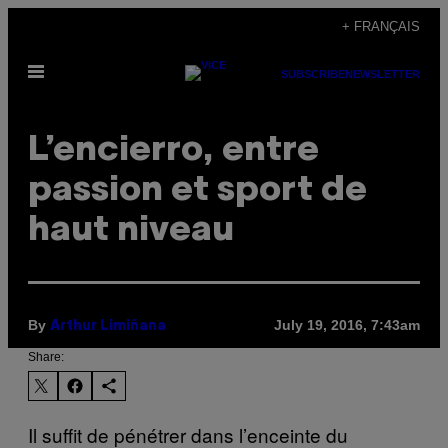
Skip
+ FRANÇAIS
to
Open
content
SUBSCRIBE
NEWSLETTER
Menu
L’encierro, entre
passion et sport de
haut niveau
By
July 19, 2016, 7:43am
Arthur Limiñana
Share:
Il suffit de pénétrer dans l’enceinte du