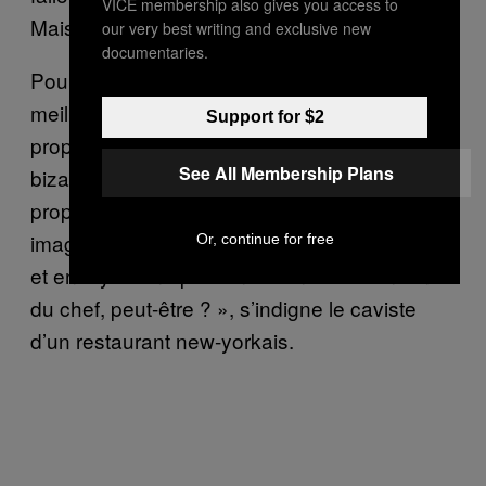
VICE membership also gives you access to
Maison Blanche.
our very best writing and exclusive new
documentaries.
Pour certains, débarquer dans l’un des
meilleurs restaurants du monde avec sa
Support for $2
propre bouteille reste une démarche assez
See All Membership Plans
bizarre. « Vous ne rapporteriez pas votre
propre plat, n’est-ce pas ? Vous vous
imaginez venir au restaurant avec votre pizza
Or, continue for free
et envoyez une part en cuisine à l’attention
du chef, peut-être ? », s’indigne le caviste
d’un restaurant new-yorkais.