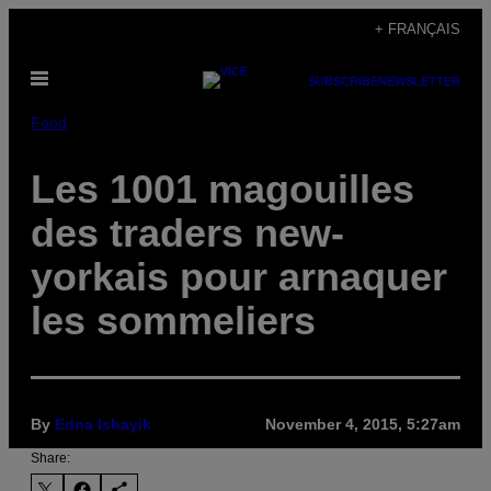
Skip
+ FRANÇAIS
to
Open
content
SUBSCRIBE
NEWSLETTER
Menu
Food
Les 1001 magouilles
des traders new-
yorkais pour arnaquer
les sommeliers
By
Edna Ishayik
November 4, 2015, 5:27am
Share: