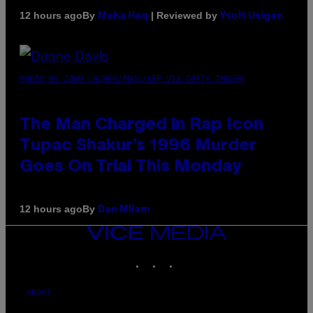
By
| Reviewed by
12 hours ago
Maha Haq
Ysolt Usigan
PHOTO BY JOHN LOCHER/POOL/AFP VIA GETTY IMAGES
The Man Charged in Rap Icon
Tupac Shakur’s 1996 Murder
Goes On Trial This Monday
By
12 hours ago
Dan Milam
VICE
MEDIA
INSTAGRAM
TIKTOK
YOUTUBE
ABOUT