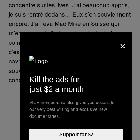
concentré sur les lives. J’ai beaucoup appris,
je suis rentré dedans… Eux s’en souviennent
encore. J’ai revu Mad Mike en Suisse qui
m’en a reparlé. Ils étaient contents de jouer
×
comme ça en France, alors que chez eux,
c’est plus dans des warehouses, dans des
caves, dans l’underground. Un super
souvenir car un groupe particulier, sans
Kill the ads for
concessions.
just $2 a month
VICE membership also gives you access to
our very best writing and exclusive new
documentaries.
Support for $2