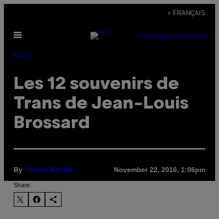
Skip
+ FRANÇAIS
to
Open
content
SUBSCRIBE
NEWSLETTER
Menu
Music
Les 12 souvenirs de
Trans de Jean-Louis
Brossard
By
November 22, 2016, 1:06pm
Pascal Bertin
Share: