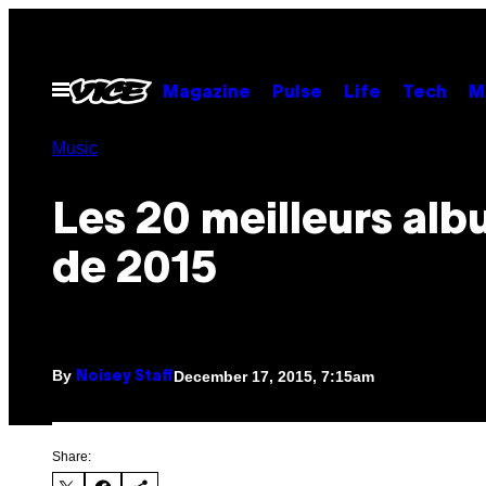
Skip
to
content
Open
Magazine
Pulse
Life
Tech
M
Menu
Music
Les 20 meilleurs al
de 2015
By
December 17, 2015, 7:15am
Noisey Staff
Share: