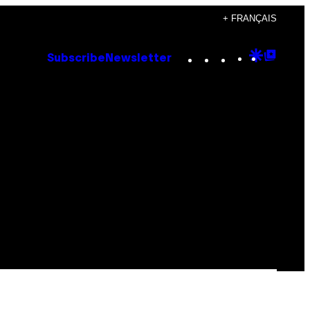
+ FRANÇAIS
Instagram
TikTok
YouTube
Google
Goog
Subscribe
Newsletter
Discove
Top
Posts