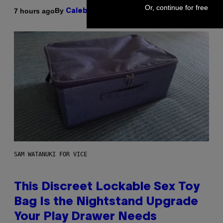
Or, continue for free
By
7 hours ago
Caleb Catlin
SAM WATANUKI FOR VICE
This Discreet Lockable Sex Toy
Bag Is the Nightstand Upgrade
Your Play Drawer Needs