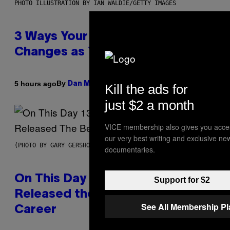
PHOTO ILLUSTRATION BY IAN WALDIE/GETTY IMAGES
3 Ways Your Music Taste
Changes as You Get Older
By
5 hours ago
Dan Milam
Kill the ads for
just $2 a month
VICE membership also gives you acce
our very best writing and exclusive ne
(PHOTO BY GARY GERSHOFF/WIREIMAGE)
documentaries.
On This Day 13 Years Ago, Drake
Support for $2
Released the Best Song of His
See All Membership P
Career