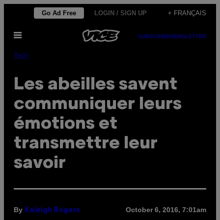
Skip
Go Ad Free
LOGIN / SIGN UP
+ FRANÇAIS
to
Open
content
SUBSCRIBE
NEWSLETTER
Menu
Tech
Les abeilles savent
communiquer leurs
émotions et
transmettre leur
savoir
By
October 6, 2016, 7:01am
Kaleigh Rogers