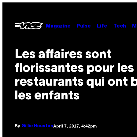
Skip
to
content
Open
Magazine
Pulse
Life
Tech
M
Menu
Les affaires sont
florissantes pour les
restaurants qui ont 
les enfants
By
April 7, 2017, 4:42pm
Gillie Houston