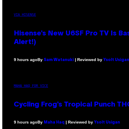
VIA HISENSE
Hisense’s New U6SF Pro TV Is Bas
Alert!)
By
| Reviewed by
9 hours ago
Sam Watanuki
Ysolt Usiga
MAHA HAQ FOR VICE
Cycling Frog’s Tropical Punch THC
By
| Reviewed by
9 hours ago
Maha Haq
Ysolt Usigan