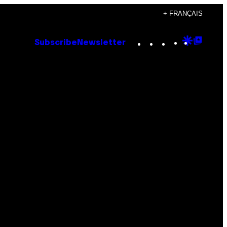
+ FRANÇAIS
Instagram
TikTok
YouTube
Google
Goog
Subscribe
Newsletter
Discove
Top
Posts