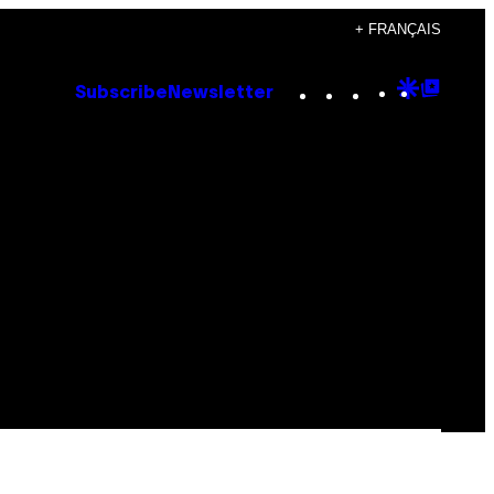
+ FRANÇAIS
Instagram
TikTok
YouTube
Google
Goog
Subscribe
Newsletter
Discove
Top
Posts