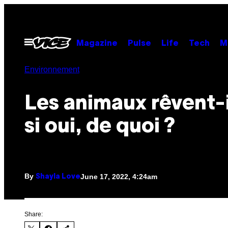
Skip
to
content
Open
Magazine
Pulse
Life
Tech
M
Menu
Environnement
Les animaux rêvent-i
si oui, de quoi ?
By
June 17, 2022, 4:24am
Shayla Love
Share: