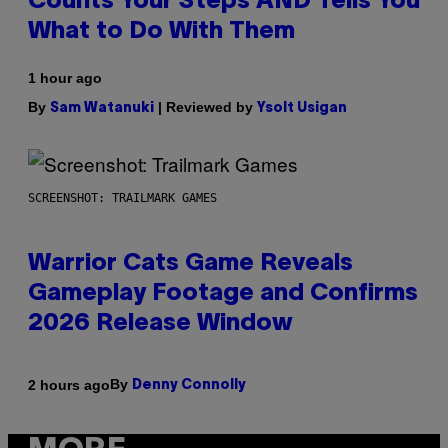
Counts Your Steps AND Tells You
What to Do With Them
1 hour ago
By
| Reviewed by
Sam Watanuki
Ysolt Usigan
SCREENSHOT: TRAILMARK GAMES
Warrior Cats Game Reveals
Gameplay Footage and Confirms
2026 Release Window
By
2 hours ago
Denny Connolly