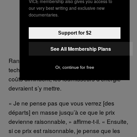
VICE membership also gives you access to
our very best writing and exclusive new
documentaries.
Support for $2
See All Membership Plans
Randy Wheeless a ajouté que si cette
Or, continue for free
technologie fait preuve de fiabilité et que les
coûts diminuent, les fournisseurs d’énergie
devraient s’y mettre.
« Je ne pense pas que vous verrez [des
départs] en masse jusqu’à ce que le prix
devienne raisonnable, » affirme-t-il. « Ensuite,
si ce prix est raisonnable, je pense que les