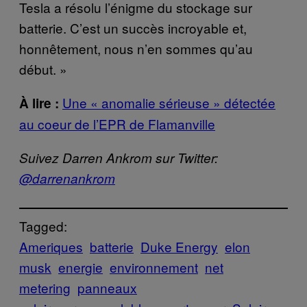
Tesla a résolu l’énigme du stockage sur
batterie. C’est un succès incroyable et,
honnêtement, nous n’en sommes qu’au
début. »
Une « anomalie sérieuse » détectée
À lire :
au coeur de l’EPR de Flamanville
Suivez Darren Ankrom sur Twitter:
@darrenankrom
Tagged:
Ameriques
batterie
Duke Energy
elon
musk
energie
environnement
net
metering
panneaux