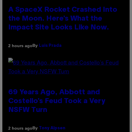
A SpaceX Rocket Crashed Into
the Moon. Here’s What the
Impact Site Looks Like Now.
By
2 hours ago
Luis Prada
69 Years Ago, Abbott and
Costello’s Feud Took a Very
NSFW Turn
By
2 hours ago
Tony Alpsen