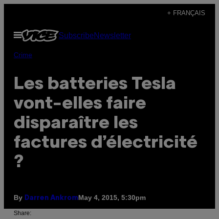
Skip
+ FRANÇAIS
to
Open
Subscribe
Newsletter
content
Menu
Crime
Les batteries Tesla
vont-elles faire
disparaître les
factures d’électricité
?
By
May 4, 2015, 5:30pm
Darren Ankrom
Share: