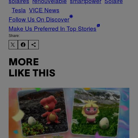
solaires
renouvelable
smartpower
Solaire
Tesla
VICE News
Follow Us On Discover
Make Us Preferred In Top Stories
Share:
MORE
LIKE THIS