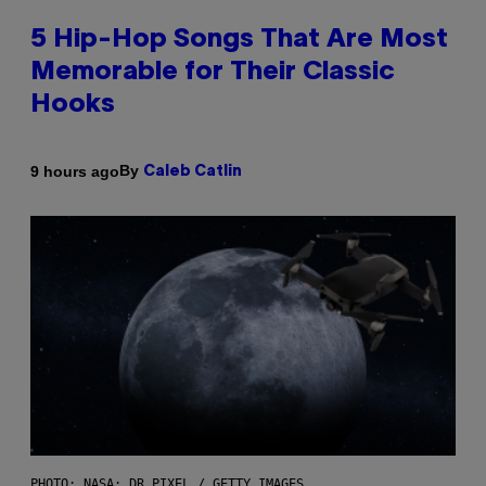
5 Hip-Hop Songs That Are Most
Memorable for Their Classic
Hooks
By
9 hours ago
Caleb Catlin
PHOTO: NASA; DR PIXEL / GETTY IMAGES