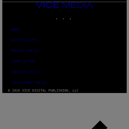
VICE
MEDIA
INSTAGRAM
TIKTOK
YOUTUBE
ABOUT
ACCESSIBILITY
PRIVACY POLICY
TERMS OF USE
SECURITY POLICY
FULFILLMENT POLICY
© 2026 VICE DIGITAL PUBLISHING, LLC