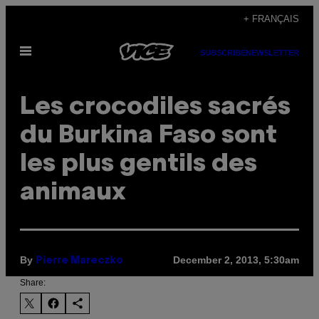
Skip
+ FRANÇAIS
to
Open
content
SUBSCRIBE
NEWSLETTER
Menu
Les crocodiles sacrés
du Burkina Faso sont
les plus gentils des
animaux
By
December 2, 2013, 5:30am
Pierre Mareczko
Share: