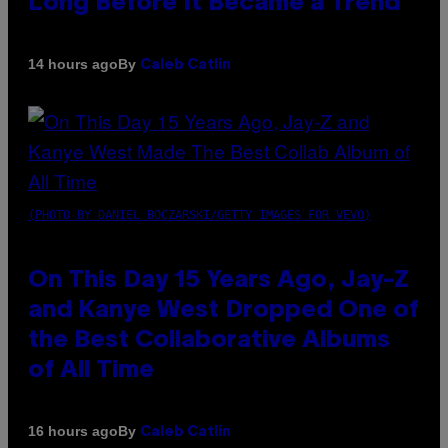
Long Before It Became a Trend
By
14 hours ago
Caleb Catlin
(PHOTO BY DANIEL BOCZARSKI/GETTY IMAGES FOR VEVO)
On This Day 15 Years Ago, Jay-Z
and Kanye West Dropped One of
the Best Collaborative Albums
of All Time
By
16 hours ago
Caleb Catlin