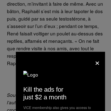
direction, m’invitant à faire de même. Avec un
bâton, Raphaël s’est mis à leur tapoter le dos
puis, guidé par sa seule testostérone, à
s’asseoir sur l’un d’eux ; pendant ce temps,
René faisait voltiger un poulet au-dessus des
reptiles, affamés et menaçants. « On ne fait
que rendre visite à nos amis, avec tout le
respect qu’on leur doit », m’a rappelé
×
Raphaël.
Kill the ads for
Soucieux de ne pas décevoir son guide,
just $2 a month
l’auteur a accepté de toucher l’un des
VICE membership also gives you access to
crocodiles sacrés.