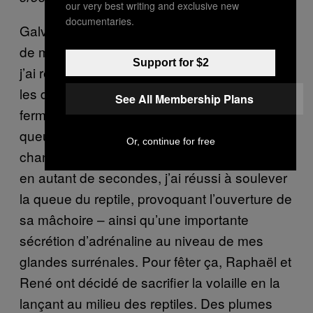
our very best writing and exclusive new
documentaries.
Galvanisés, mes compagnons m’ont proposé
de m’allonger de tout mon long sur l’animal ;
Support for $2
j’ai refusé poliment. Mais, soucieux de ne pas
les décevoir, j’ai pris une longue inspiration, ai
See All Membership Plans
fermé les yeux et me suis dirigé vers la
queue du crocodile. Après avoir hésité,
Or, continue for free
changé d’avis et m’être ravisé environ six fois
en autant de secondes, j’ai réussi à soulever
la queue du reptile, provoquant l’ouverture de
sa mâchoire – ainsi qu’une importante
sécrétion d’adrénaline au niveau de mes
glandes surrénales. Pour fêter ça, Raphaël et
René ont décidé de sacrifier la volaille en la
lançant au milieu des reptiles. Des plumes