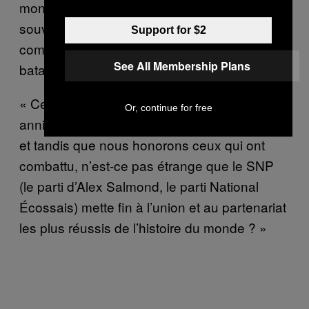
monde au Royaume-Uni et a évoqué le
souvenir des Écossais et des Anglais
Support for $2
combattant côte à côte sur les champs de
See All Membership Plans
bataille.
« Cette année, nous célébrons le centième
Or, continue for free
anniversaire de la Première guerre mondiale,
et tandis que nous honorons ceux qui ont
combattu, n’est-ce pas étrange que le SNP
(le parti d’Alex Salmond, le parti National
Écossais) mette fin à l’union et au partenariat
les plus réussis de l’histoire du monde ? »