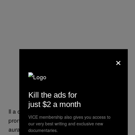
×
Kill the ads for
just $2 a month
Il a dit prier pour que les Écossais ne se
VICE membership also gives you access to
prononcent pas pour un mouvement qui
our very best writing and exclusive new
aurait un impact « profond » sur tout le
documentaries.