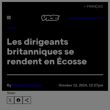
Skip
+ FRANÇAIS
to
Open
content
SUBSCRIBE
NEWSLETTER
Menu
Crime
Les dirigeants
britanniques se
rendent en Écosse
By
October 12, 2014, 12:27pm
Hannah Strange
Share: