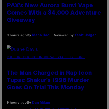
PAX’s New Aurora Burst Vape
Comes With a $4,000 Adventure
Giveaway
By
| Reviewed by
9 hours ago
Maha Haq
Ysolt Usigan
PHOTO BY JOHN LOCHER/POOL/AFP VIA GETTY IMAGES
The Man Charged in Rap Icon
Tupac Shakur’s 1996 Murder
Goes On Trial This Monday
By
9 hours ago
Dan Milam