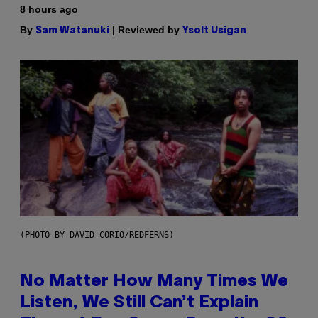
8 hours ago
By
| Reviewed by
Sam Watanuki
Ysolt Usigan
(PHOTO BY DAVID CORIO/REDFERNS)
No Matter How Many Times We
Listen, We Still Can’t Explain