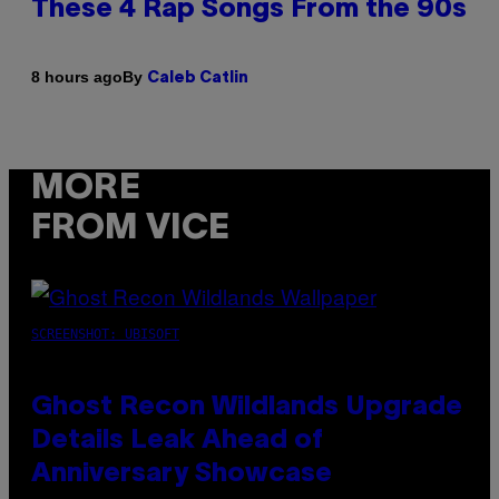
These 4 Rap Songs From the 90s
By
8 hours ago
Caleb Catlin
MORE
FROM VICE
SCREENSHOT: UBISOFT
Ghost Recon Wildlands Upgrade
Details Leak Ahead of
Anniversary Showcase