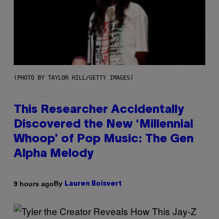
(PHOTO BY TAYLOR HILL/GETTY IMAGES)
This Researcher Accidentally
Discovered the New ‘Millennial
Whoop’ of Pop Music: The Gen
Alpha Melody
By
9 hours ago
Lauren Boisvert