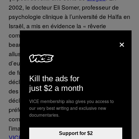
2002, le docteur Eli Somer, professeur de
psychologie clinique à l’université de Haïfa en
Israël, a mis en évidence la « rêverie
compulsive ». Il s’est rendu compte que
×
beaucoup de jeunes faisaient fréquemment
allusion à des rêves de versions améliorées
d’eux-mêmes, d’amitié, de célébrité, d’amour,
de fuite. Et dans de nombreux cas, l’élément
Kill the ads for
déclencheur de cette rêverie compulsive était
just $2 a month
des musiques chargées en émotion qui
déclenchent et prolongent leurs scénarios
VICE membership also gives you access to
our very best writing and exclusive new
préférés. « ​​Certains se servent de la musique
documentaries.
comme d’une toile de fond émotionnelle, à
l’image de la bande-son d’un film », disait-il à
Support for $2
VICE
. Alors okay, vous voulez vivre