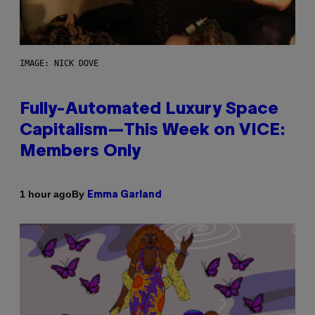
IMAGE: NICK DOVE
Fully-Automated Luxury Space
Capitalism—This Week on VICE:
Members Only
By
1 hour ago
Emma Garland