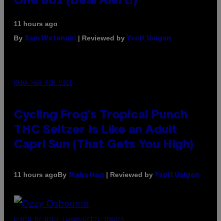
One Box (Deal Alert!)
11 hours ago
By
| Reviewed by
Sam Watanuki
Ysolt Usigan
MAHA HAQ FOR VICE
Cycling Frog’s Tropical Punch
THC Seltzer Is Like an Adult
Capri Sun (That Gets You High)
By
| Reviewed by
11 hours ago
Maha Haq
Ysolt Usigan
PHOTO BY NICK LAHAM/GETTY IMAGES