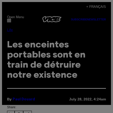
Skip
+ FRANÇAIS
to
Open Menu
content
SUBSCRIBE
NEWSLETTER
Life
Les enceintes
portables sont en
train de détruire
notre existence
By
July 28, 2022, 4:24am
Paul Douard
Share: