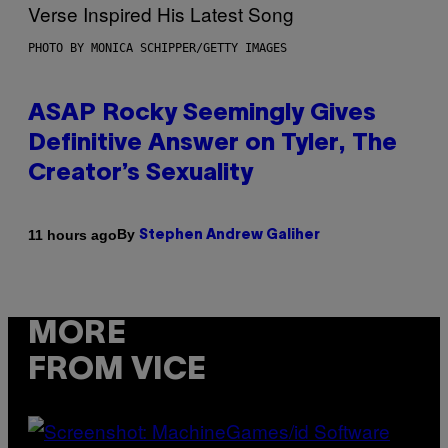
PHOTO BY MONICA SCHIPPER/GETTY IMAGES
ASAP Rocky Seemingly Gives
Definitive Answer on Tyler, The
Creator’s Sexuality
By
11 hours ago
Stephen Andrew Galiher
MORE
FROM VICE