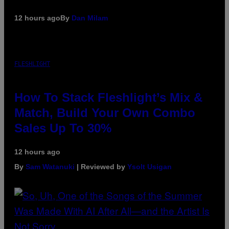
12 hours ago
By
Dan Milam
FLESHLIGHT
How To Stack Fleshlight’s Mix &
Match, Build Your Own Combo
Sales Up To 30%
12 hours ago
By
Sam Watanuki
| Reviewed by
Ysolt Usigan