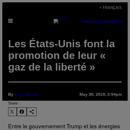
Skip
+ FRANÇAIS
to
Open
content
SUBSCRIBE
NEWSLETTER
Menu
Les États-Unis font la
promotion de leur «
gaz de la liberté »
By
Marie Boule
May 30, 2019, 3:54pm
Share:
Entre le gouvernement Trump et les énergies