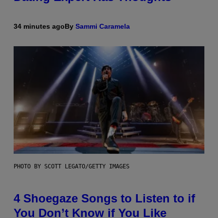
34 minutes ago
By
Sammi Caramela
PHOTO BY SCOTT LEGATO/GETTY IMAGES
4 Shoegaze Songs to Listen to if
You Don’t Know if You Like