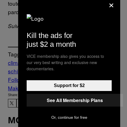
×
toute consommation des énergies fossiles,
pardon, de gaz de la liberté.
Suivez Marie Boule sur
Twitter
.
Kill the ads for
just $2 a month
Tagged:
VICE membership also gives you access to
climat
environnement
Etats-Unis
gaz de
our very best writing and exclusive new
documentaries.
schiste
pollution
urgence climatique
Follow Us On Discover
Support for $2
Make Us Preferred In Top Stories
Share:
See All Membership Plans
MORE
Or, continue for free