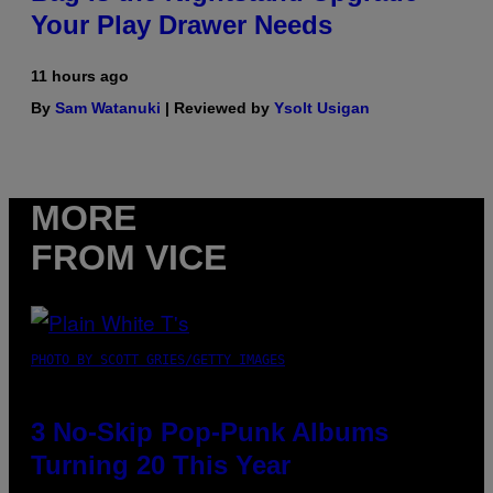
Your Play Drawer Needs
11 hours ago
By
Sam Watanuki
| Reviewed by
Ysolt Usigan
MORE
FROM VICE
PHOTO BY SCOTT GRIES/GETTY IMAGES
3 No-Skip Pop-Punk Albums
Turning 20 This Year