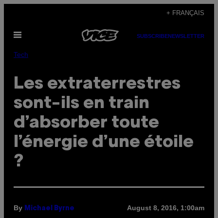
Skip
+ FRANÇAIS
to
Open
content
SUBSCRIBE
NEWSLETTER
Menu
Tech
Les extraterrestres
sont-ils en train
d’absorber toute
l’énergie d’une étoile
?
By
August 8, 2016, 1:00am
Michael Byrne