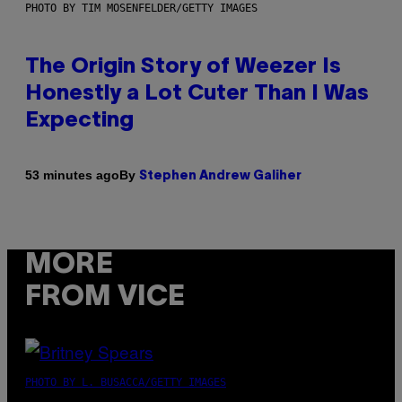
PHOTO BY TIM MOSENFELDER/GETTY IMAGES
The Origin Story of Weezer Is
Honestly a Lot Cuter Than I Was
Expecting
By
53 minutes ago
Stephen Andrew Galiher
MORE
FROM VICE
PHOTO BY L. BUSACCA/GETTY IMAGES