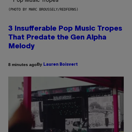
(PHOTO BY MARC BROUSSELY/REDFERNS)
3 Insufferable Pop Music Tropes
That Predate the Gen Alpha
Melody
By
8 minutes ago
Lauren Boisvert