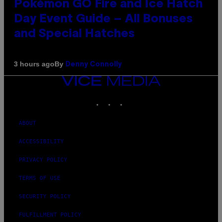
Pokémon GO Fire and Ice Hatch
Day Event Guide – All Bonuses
and Special Hatches
By
3 hours ago
Denny Connolly
VICE
MEDIA
INSTAGRAM
TIKTOK
YOUTUBE
ABOUT
ACCESSIBILITY
PRIVACY POLICY
TERMS OF USE
SECURITY POLICY
FULFILLMENT POLICY