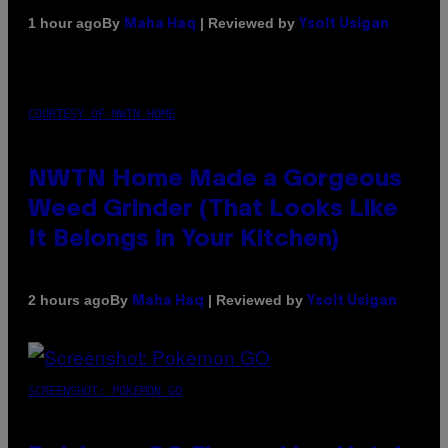
By
| Reviewed by
1 hour ago
Maha Haq
Ysolt Usigan
COURTESY OF NWTN HOME
NWTN Home Made a Gorgeous
Weed Grinder (That Looks Like
It Belongs in Your Kitchen)
By
| Reviewed by
2 hours ago
Maha Haq
Ysolt Usigan
SCREENSHOT: POKEMON GO