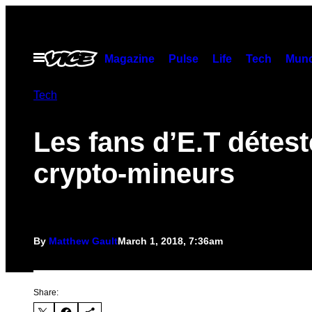
Skip
to
content
Open
Magazine
Pulse
Life
Tech
Munc
Menu
Tech
Les fans d’E.T détest
crypto-mineurs
By
Matthew Gault
March 1, 2018, 7:36am
Share: