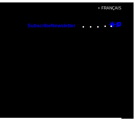
+ FRANÇAIS
Instagram
TikTok
YouTube
Google
Googl
Subscribe
Newsletter
Discover
Top
Posts