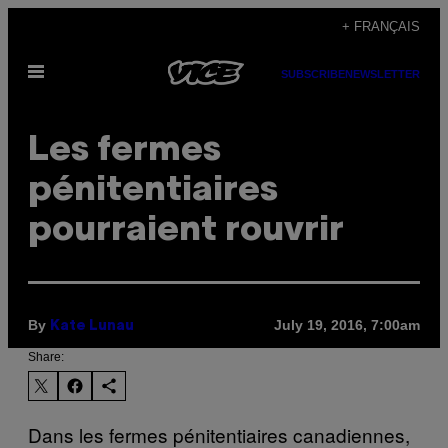
Skip
+ FRANÇAIS
to
Open
content
SUBSCRIBE
NEWSLETTER
Menu
Les fermes
pénitentiaires
pourraient rouvrir
By
July 19, 2016, 7:00am
Kate Lunau
Share:
Dans les fermes pénitentiaires canadiennes,