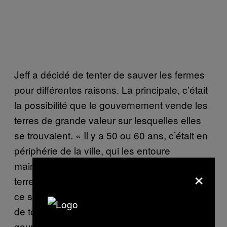
Jeff a décidé de tenter de sauver les fermes
pour différentes raisons. La principale, c’était
la possibilité que le gouvernement vende les
terres de grande valeur sur lesquelles elles
se trouvaient. « Il y a 50 ou 60 ans, c’était en
périphérie de la ville, qui les entoure
maintenant. C’est une immense bande de
×
terre dans la ville de Kingston. On pense que
ce sont les plus vastes terres en milieu urbain
de toute l’Amérique du Nord. » Le
gouvernement ne les a pas vendus, mais les