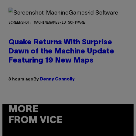
SCREENSHOT: MACHINEGAMES/ID SOFTWARE
Quake Returns With Surprise
Dawn of the Machine Update
Featuring 19 New Maps
By
8 hours ago
Denny Connolly
MORE
FROM VICE