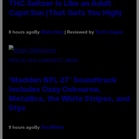
THC Seltzer Is Like an Adult
Capri Sun (That Gets You High)
By
| Reviewed by
8 hours ago
Maha Haq
Ysolt Usigan
PHOTO BY NICK LAHAM/GETTY IMAGES
‘Madden NFL 27’ Soundtrack
Includes Ozzy Osbourne,
Metallica, the White Stripes, and
Styx
By
9 hours ago
Dan Milam