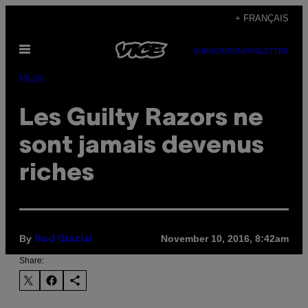
Skip
+ FRANÇAIS
to
Open
content
SUBSCRIBE
NEWSLETTER
Menu
Music
Les Guilty Razors ne
sont jamais devenus
riches
By
November 10, 2016, 8:42am
Rod Glacial
Share: