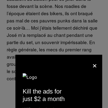
fosse devant la scène. Nos roadies de
l’époque étaient des bikers, ils ont braqué
pas mal de ces pauvres punks dans la salle
ce soir-là… Moi j’étais tellement déchiré que
José m’a remplacé au chant pendant une
partie du set, un souvenir impérissable. En
règle générale, les mecs du premier rang
avaient l’habitude de cracher sur tous les
×
groupes, mais je le leur rendais bien. J’ai pas
le souvenir de projectifs “solides” en tête, par
contre…
Kill the ads for
just $2 a month