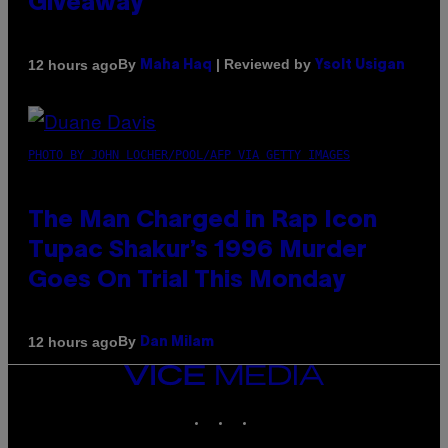
Giveaway
By
| Reviewed by
12 hours ago
Maha Haq
Ysolt Usigan
PHOTO BY JOHN LOCHER/POOL/AFP VIA GETTY IMAGES
The Man Charged in Rap Icon
Tupac Shakur’s 1996 Murder
Goes On Trial This Monday
By
12 hours ago
Dan Milam
VICE
MEDIA
INSTAGRAM
TIKTOK
YOUTUBE