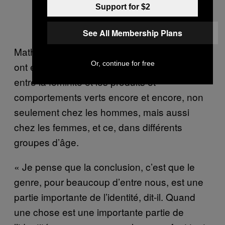
Support for $2
See All Membership Plans
Mathew Issac admet que lui et ses collègues
Or, continue for free
ont été surpris de constater ces associations
entre la féminité et les produits et
comportements verts encore et encore, non
seulement chez les hommes, mais aussi
chez les femmes, et ce, dans différents
groupes d’âge.
« Je pense que la conclusion, c’est que le
genre, pour beaucoup d’entre nous, est une
partie importante de l’identité, dit-il. Quand
une chose est une importante partie de