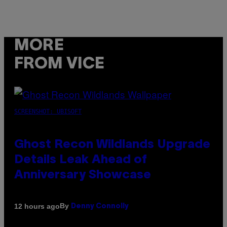
MORE
FROM VICE
SCREENSHOT: UBISOFT
Ghost Recon Wildlands Upgrade
Details Leak Ahead of
Anniversary Showcase
By
12 hours ago
Denny Connolly