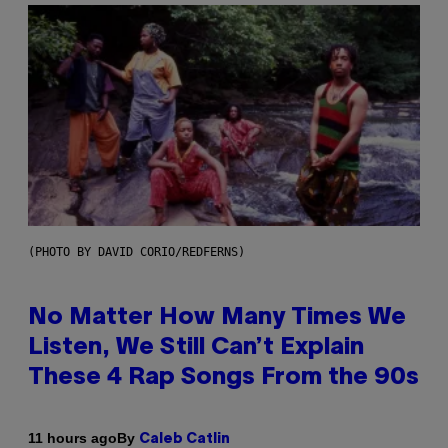
(PHOTO BY DAVID CORIO/REDFERNS)
No Matter How Many Times We
Listen, We Still Can’t Explain
These 4 Rap Songs From the 90s
By
11 hours ago
Caleb Catlin