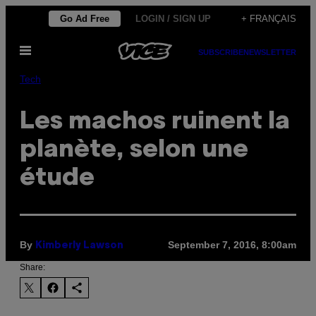
Skip
Go Ad Free
LOGIN / SIGN UP
+ FRANÇAIS
to
Open
content
SUBSCRIBE
NEWSLETTER
Menu
Tech
Les machos ruinent la
planète, selon une
étude
By
September 7, 2016, 8:00am
Kimberly Lawson
Share: