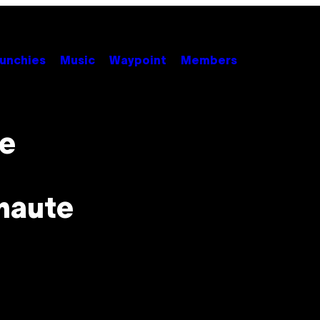
unchies
Music
Waypoint
Members
e
rnaute