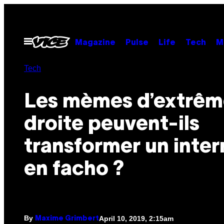
Skip
to
content
Open
Magazine
Pulse
Life
Tech
M
Menu
Tech
Les mèmes d’extrêm
droite peuvent-ils
transformer un inte
en facho ?
By
April 10, 2019, 2:15am
Maxime Grimbert