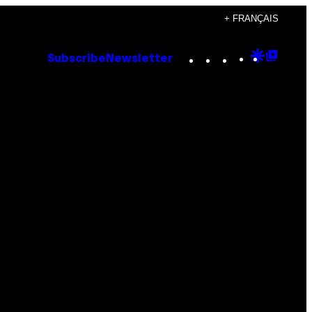
+ FRANÇAIS
Instagram
TikTok
YouTube
Google
Goog
Subscribe
Newsletter
Discove
Top
Posts