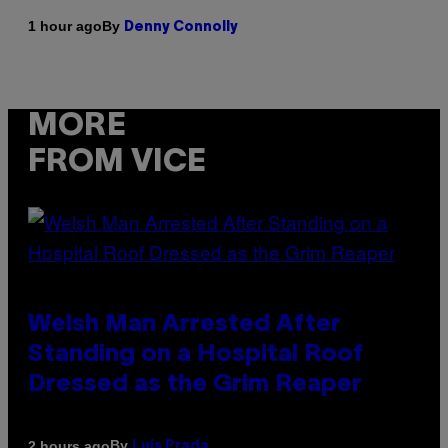
By
1 hour ago
Denny Connolly
MORE
FROM VICE
Welsh Man Arrested After
Standing on a Hospital Roof
Dressed as the Grim Reaper
By
2 hours ago
Luis Prada