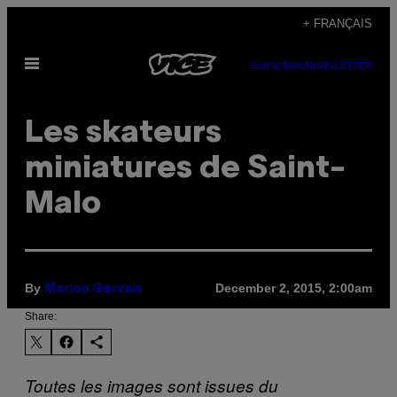
Skip
+ FRANÇAIS
to
Open
content
SUBSCRIBE
NEWSLETTER
Menu
Les skateurs
miniatures de Saint-
Malo
By
December 2, 2015, 2:00am
Marion Gervais
Share:
Toutes les images sont issues du