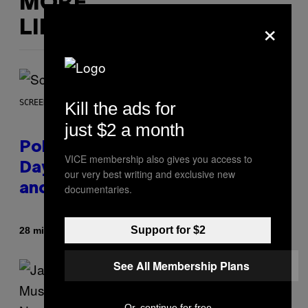
MORE
×
LIKE THIS
SCREENSHOT: POKEMON GO
Kill the ads for
just $2 a month
Pokémon GO Fire and Ice Hatch
VICE membership also gives you access to
Day Event Guide – All Bonuses
our very best writing and exclusive new
and Special Hatches
documentaries.
Support for $2
By
28 minutes ago
Denny Connolly
See All Membership Plans
Or, continue for free