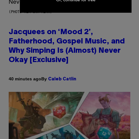
(PHOTO VIA CAM KIRK)
Jacquees on ‘Mood 2’,
Fatherhood, Gospel Music, and
Why Simping Is (Almost) Never
Okay [Exclusive]
By
40 minutes ago
Caleb Catlin