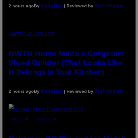
By
| Reviewed by
2 hours ago
Maha Haq
Ysolt Usigan
COURTESY OF NWTN HOME
NWTN Home Made a Gorgeous
Weed Grinder (That Looks Like
It Belongs in Your Kitchen)
By
| Reviewed by
2 hours ago
Maha Haq
Ysolt Usigan
SCREENSHOT: POKEMON GO