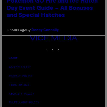
Pokémon GO Fire and Ice Hatch
Day Event Guide – All Bonuses
and Special Hatches
By
3 hours ago
Denny Connolly
VICE
MEDIA
INSTAGRAM
TIKTOK
YOUTUBE
ABOUT
ACCESSIBILITY
PRIVACY POLICY
TERMS OF USE
SECURITY POLICY
FULFILLMENT POLICY