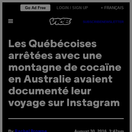
Skip
Go Ad Free
LOGIN / SIGN UP
+ FRANÇAIS
to
Open
content
SUBSCRIBE
NEWSLETTER
Menu
Les Québécoises
arrêtées avec une
montagne de cocaïne
en Australie avaient
documenté leur
voyage sur Instagram
By
August 30, 2016, 3:42pm
Rachel Browne