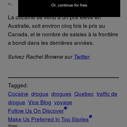
».
Or, continue for free
La cocaïne se vend à un prix élevé en
Australie, soit environ cinq fois le prix au
Canada, et le nombre de saisies à la frontière
a bondi dans les dernières années.
Suivez Rachel Browne sur
Twitter
.
Tagged:
Cocaine
drogue
drogues
Quebec
traffic de
drogue
Vice Blog
voyage
Follow Us On Discover
Make Us Preferred In Top Stories
Share: