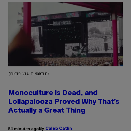
(PHOTO VIA T-MOBILE)
Monoculture is Dead, and
Lollapalooza Proved Why That’s
Actually a Great Thing
By
54 minutes ago
Caleb Catlin