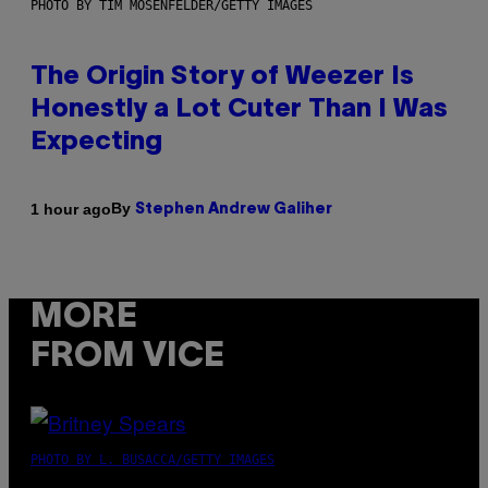
PHOTO BY TIM MOSENFELDER/GETTY IMAGES
The Origin Story of Weezer Is
Honestly a Lot Cuter Than I Was
Expecting
By
1 hour ago
Stephen Andrew Galiher
MORE
FROM VICE
PHOTO BY L. BUSACCA/GETTY IMAGES