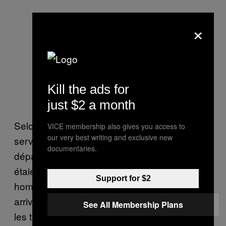
×
Kill the ads for
Photo : Instagram
just $2 a month
Selon le
Journal de Montréal
, l’Agence des
VICE membership also gives you access to
our very best writing and exclusive new
services frontaliers du Canada et le
documentaries.
département américain Homeland Security
étaient en communication avec leurs
Support for $2
homologues australiens avant que le bateau
arrive au port. Les agences avaient classé
See All Membership Plans
les trois suspects « passagers à haut risque