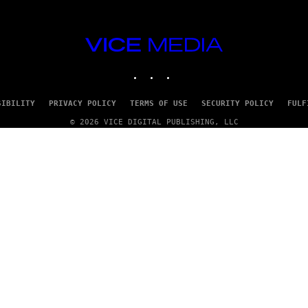
VICE
MEDIA
INSTAGRAM
TIKTOK
YOUTUBE
SIBILITY
PRIVACY POLICY
TERMS OF USE
SECURITY POLICY
FULF
© 2026 VICE DIGITAL PUBLISHING, LLC