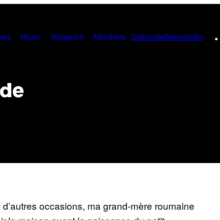
ies
Music
Waypoint
Members
Subscribe
Newsletter
 de
à d’autres occasions, ma grand-mère roumaine