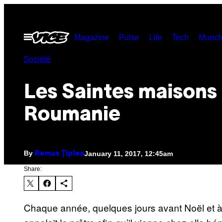
Skip
to
Open
Magazine
Pulse
Life
Tech
Munch
content
Menu
Société
Les Saintes maisons
Roumanie
By
January 11, 2017, 12:45am
Remus Țiplea
Share:
Chaque année, quelques jours avant Noël et 