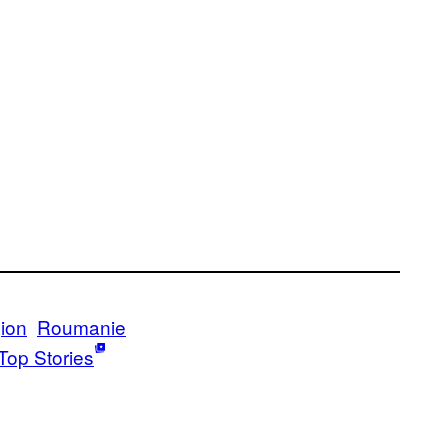
gion
Roumanie
Top Stories