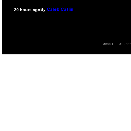
By
20 hours ago
Caleb Catlin
ABOUT
ACCES