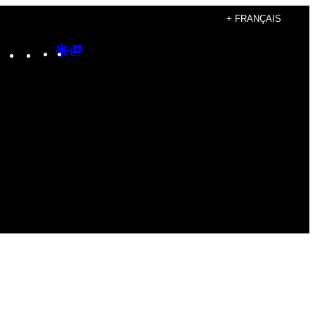
+ FRANÇAIS
Instagram
TikTok
YouTube
Google
Google
Discover
Top
Posts