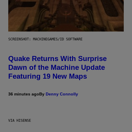
SCREENSHOT: MACHINEGAMES/ID SOFTWARE
Quake Returns With Surprise
Dawn of the Machine Update
Featuring 19 New Maps
36 minutes ago
By
Denny Connolly
VIA HISENSE