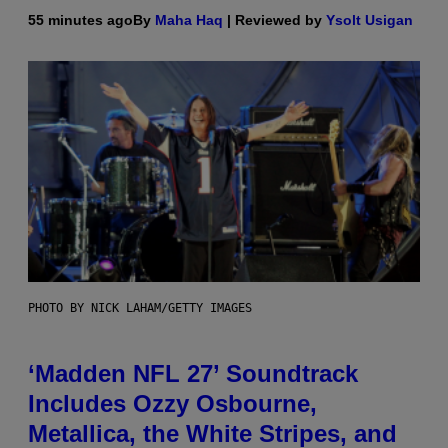
55 minutes ago
By
Maha Haq
| Reviewed by
Ysolt Usigan
PHOTO BY NICK LAHAM/GETTY IMAGES
‘Madden NFL 27’ Soundtrack
Includes Ozzy Osbourne,
Metallica, the White Stripes, and