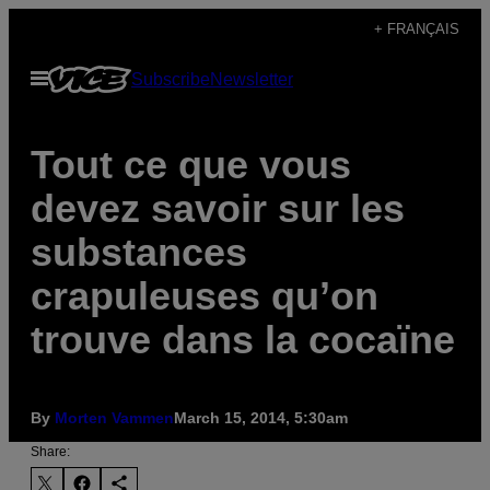
Skip
+ FRANÇAIS
to
Open
Subscribe
Newsletter
content
Menu
Tout ce que vous
devez savoir sur les
substances
crapuleuses qu’on
trouve dans la cocaïne
By
Morten Vammen
March 15, 2014, 5:30am
Share: