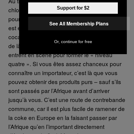
Au troisième niveau de production, l’acide
Support for $2
chlorhydrique est ajouté à la cocaïne de base
pour la convertir en une espèce de sel, qui
See All Membership Plans
est ensuite précipité pour fabriquer une
cocaïne cristalline de haute qualité. À partir
Or, continue for free
de là, les exportateurs et les importateurs
entrent en scène pour former le « niveau
quatre ». Si vous êtes assez chanceux pour
connaître un importateur, c’est là que vous
pouvez obtenir des produits purs – sauf s’ils
sont passés par l’Afrique avant d’arriver
jusqu’à vous. C’est une route de contrebande
commune, car il est plus facile de ramener de
la coke en Europe en la faisant passer par
l’Afrique qu’en l’important directement