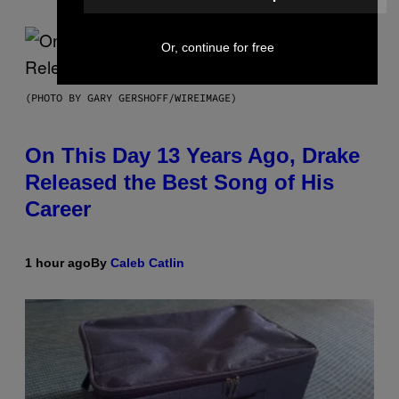
Or, continue for free
(PHOTO BY GARY GERSHOFF/WIREIMAGE)
On This Day 13 Years Ago, Drake
Released the Best Song of His
Career
1 hour ago
By
Caleb Catlin