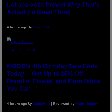
Lollapalooza Proved Why That’s
Actually a Great Thing
4 hours ago
By
Caleb Catlin
COURTESY OF MOOD
MOOD’s 4th Birthday Sale Ends
Today— Get Up to 25% Off
Prerolls, Flower, and More While
You Can
4 hours ago
By
Maha Haq
| Reviewed by
Ysolt Usigan