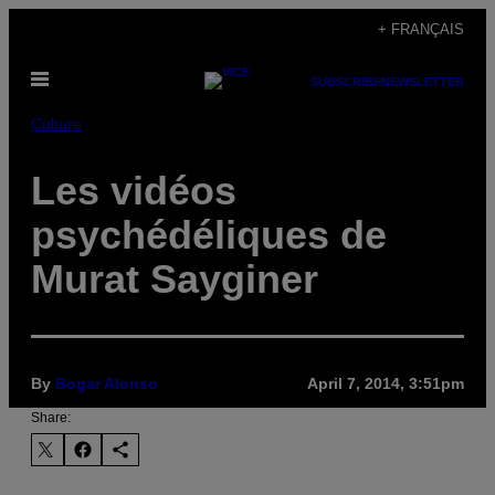
Skip
+ FRANÇAIS
to
Open
content
SUBSCRIBE
NEWSLETTER
Menu
Culture
Les vidéos
psychédéliques de
Murat Sayginer
By
Bogar Alonso
April 7, 2014, 3:51pm
Share: