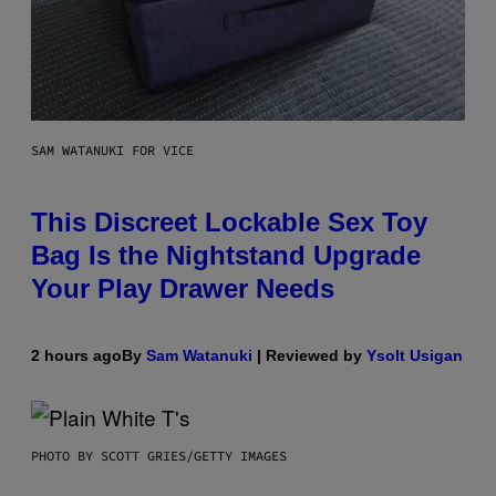
SAM WATANUKI FOR VICE
This Discreet Lockable Sex Toy
Bag Is the Nightstand Upgrade
Your Play Drawer Needs
2 hours ago
By
Sam Watanuki
| Reviewed by
Ysolt Usigan
PHOTO BY SCOTT GRIES/GETTY IMAGES