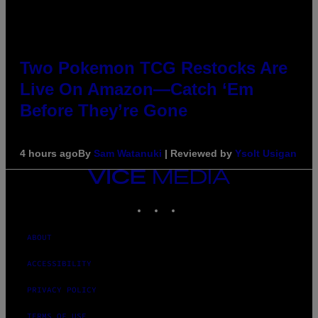
Two Pokemon TCG Restocks Are
Live On Amazon—Catch ‘Em
Before They’re Gone
4 hours ago
By
Sam Watanuki
| Reviewed by
Ysolt Usigan
VICE
MEDIA
INSTAGRAM
TIKTOK
YOUTUBE
ABOUT
ACCESSIBILITY
PRIVACY POLICY
TERMS OF USE