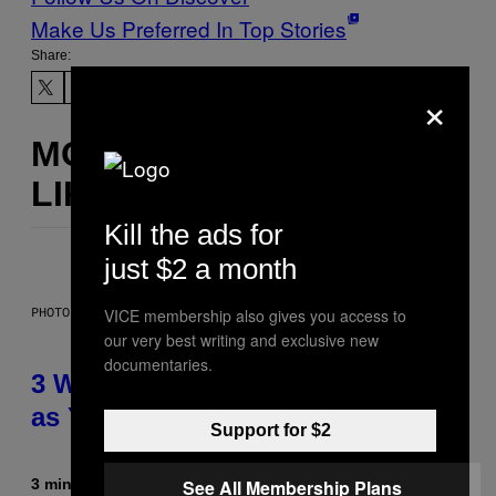
Make Us Preferred In Top Stories
Share:
×
MORE
LIKE THIS
Kill the ads for
just $2 a month
PHOTO ILLUSTRATION BY IAN WALDIE/GETTY IMAGES
VICE membership also gives you access to
our very best writing and exclusive new
documentaries.
3 Ways Your Music Taste Changes
as You Get Older
Support for $2
See All Membership Plans
3 minutes ago
By
Dan Milam