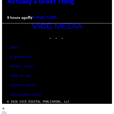
Actually a Great Thing
By
9 hours ago
Caleb Catlin
VICE
MEDIA
INSTAGRAM
TIKTOK
YOUTUBE
ABOUT
ACCESSIBILITY
PRIVACY POLICY
TERMS OF USE
SECURITY POLICY
FULFILLMENT POLICY
© 2026 VICE DIGITAL PUBLISHING, LLC
×