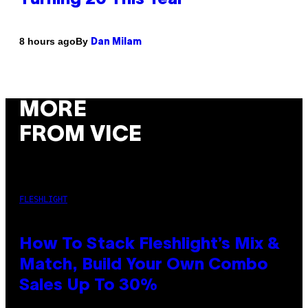
By
8 hours ago
Dan Milam
MORE
FROM VICE
FLESHLIGHT
How To Stack Fleshlight’s Mix &
Match, Build Your Own Combo
Sales Up To 30%