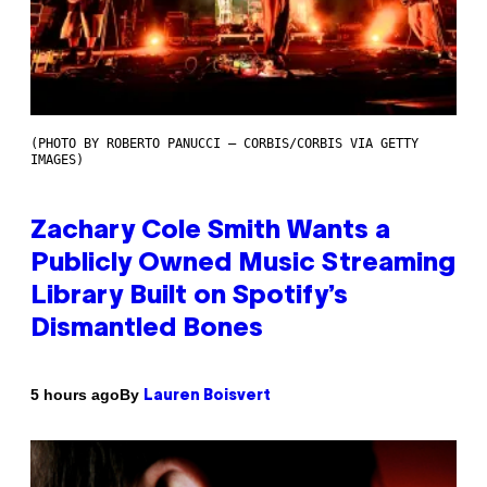
(PHOTO BY ROBERTO PANUCCI – CORBIS/CORBIS VIA GETTY
IMAGES)
Zachary Cole Smith Wants a
Publicly Owned Music Streaming
Library Built on Spotify’s
Dismantled Bones
By
5 hours ago
Lauren Boisvert