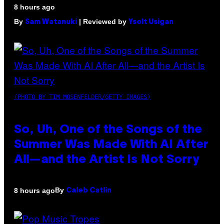
8 hours ago
By
| Reviewed by
Sam Watanuki
Ysolt Usigan
(PHOTO BY TIM MOSENFELDER/GETTY IMAGES)
So, Uh, One of the Songs of the
Summer Was Made With AI After
All—and the Artist Is Not Sorry
By
8 hours ago
Caleb Catlin