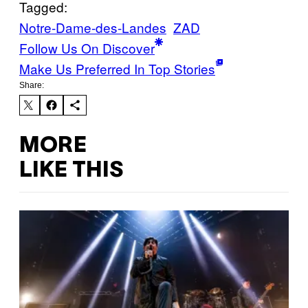
Tagged:
Notre-Dame-des-Landes
ZAD
Follow Us On Discover
Make Us Preferred In Top Stories
Share:
MORE
LIKE THIS