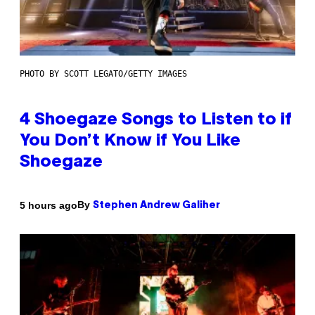
PHOTO BY SCOTT LEGATO/GETTY IMAGES
4 Shoegaze Songs to Listen to if
You Don’t Know if You Like
Shoegaze
By
5 hours ago
Stephen Andrew Galiher