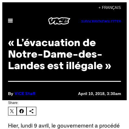
Skip
+ FRANÇAIS
to
Open
content
SUBSCRIBE
NEWSLETTER
Menu
« L’évacuation de
Notre-Dame-des-
Landes est illégale »
By
April 10, 2018, 3:30am
VICE Staff
Share:
Hier, lundi 9 avril, le gouvernement a procédé