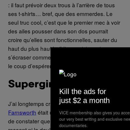
: il faut prévoir deux trous à l’arrière de tous
ses t-shirts… bref, que des emmerdes. Le
seul truc cool, c’est que le premier mec à voir
des ailes pousser dans son dos pourrait
croire qu’elles sont fonctionnelles, sauter du
haut du plus haut building parisien, et
s’écraser comme une merde en bas. Ça vaut
le coup d’espérer.
Supergirl
Kill the ads for
just $2 a month
J’ai longtemps cru que
l’histoire d’Olivia
Farnsworth
était un hoax. Pourtant, force est
VICE membership also gives you acce
our very best writing and exclusive ne
de constater que cette petite fille qui ne
documentaries.
ressent ni la douleur, ni la faim, ni la fatigue