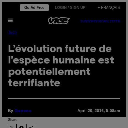
Skip
Go Ad Free
LOGIN / SIGN UP
+ FRANÇAIS
to
Open
content
SUBSCRIBE
NEWSLETTER
Menu
Tech
L’évolution future de
l’espèce humaine est
potentiellement
terrifiante
By
April 20, 2016, 5:08am
Genono
Share: