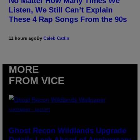
No Matter How Many Times We
Listen, We Still Can’t Explain
These 4 Rap Songs From the 90s
11 hours ago
By
Caleb Catlin
MORE
FROM VICE
SCREENSHOT: UBISOFT
Ghost Recon Wildlands Upgrade
Details Leak Ahead of Anniversary