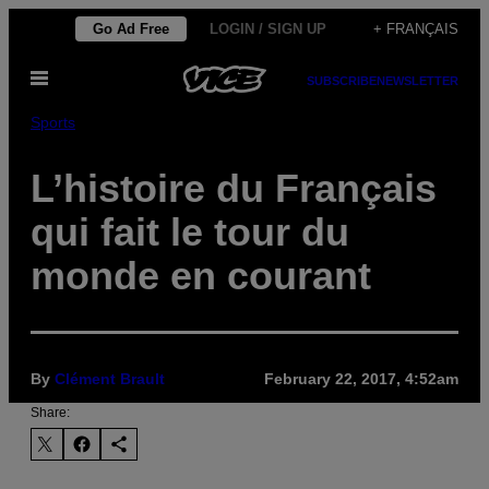
Skip
Go Ad Free
LOGIN / SIGN UP
+ FRANÇAIS
to
Open
content
SUBSCRIBE
NEWSLETTER
Menu
Sports
L’histoire du Français
qui fait le tour du
monde en courant
By
Clément Brault
February 22, 2017, 4:52am
Share: