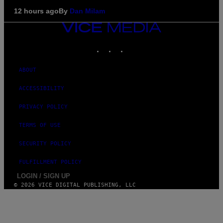
12 hours ago
By
Dan Milam
VICE
MEDIA
INSTAGRAM
TIKTOK
YOUTUBE
ABOUT
ACCESSIBILITY
PRIVACY POLICY
TERMS OF USE
SECURITY POLICY
FULFILLMENT POLICY
LOGIN / SIGN UP
© 2026 VICE DIGITAL PUBLISHING, LLC