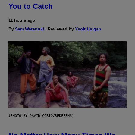
You to Catch
11 hours ago
By
Sam Watanuki
| Reviewed by
Ysolt Usigan
(PHOTO BY DAVID CORIO/REDFERNS)