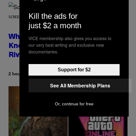
Kill the ads for
SCREENSHOT: NETEASE
just $2 a month
Who Is The Hood? Everything To
VICE membership also gives you access to
our very best writing and exclusive new
Know About The Newest Marvel
documentaries.
Rivals Character
Support for $2
By
2 hours ago
Denny Connolly
See All Membership Plans
Or, continue for free