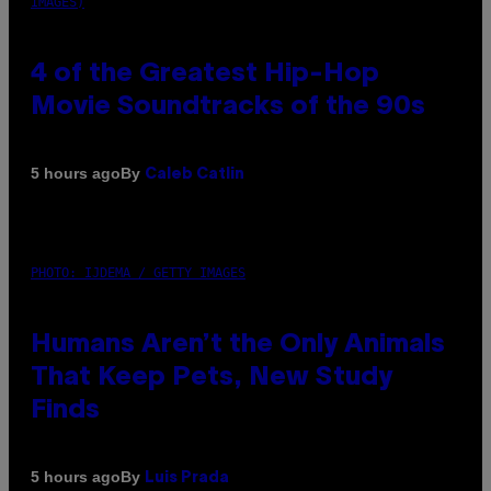
IMAGES)
4 of the Greatest Hip-Hop
Movie Soundtracks of the 90s
By
5 hours ago
Caleb Catlin
PHOTO: IJDEMA / GETTY IMAGES
Humans Aren’t the Only Animals
That Keep Pets, New Study
Finds
By
5 hours ago
Luis Prada