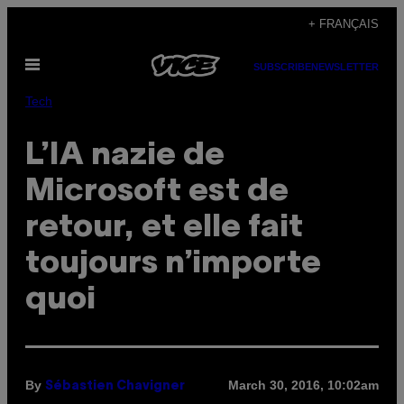
Skip
+ FRANÇAIS
to
Open
content
SUBSCRIBE
NEWSLETTER
Menu
Tech
L’IA nazie de
Microsoft est de
retour, et elle fait
toujours n’importe
quoi
By
March 30, 2016, 10:02am
Sébastien Chavigner