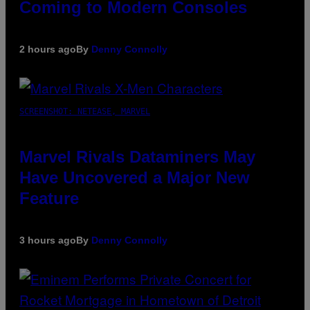
Coming to Modern Consoles
2 hours ago
By
Denny Connolly
SCREENSHOT: NETEASE, MARVEL
Marvel Rivals Dataminers May
Have Uncovered a Major New
Feature
3 hours ago
By
Denny Connolly