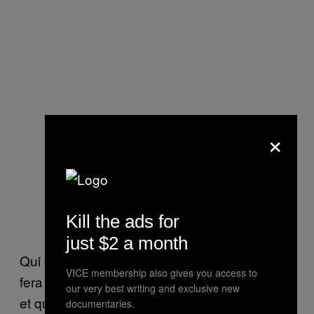
×
Kill the ads for
just $2 a month
Qui contrôlera la qualité du médicament ? Qui
VICE membership also gives you access to
fera les frais d’une possible non-conformité,
our very best writing and exclusive new
et qui en assumera les conséquences ?
documentaries.