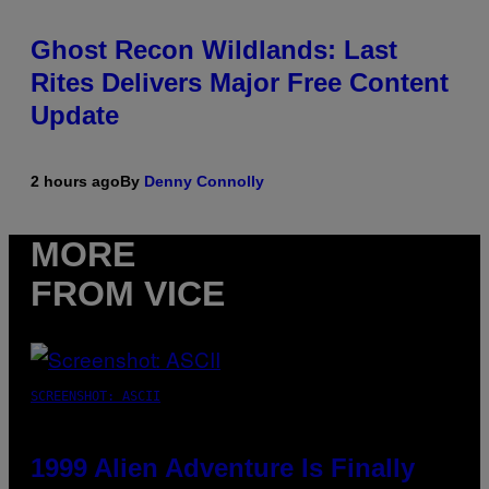
Ghost Recon Wildlands: Last
Rites Delivers Major Free Content
Update
2 hours ago
By
Denny Connolly
MORE
FROM VICE
SCREENSHOT: ASCII
1999 Alien Adventure Is Finally