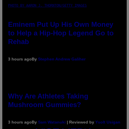
PHOTO BY AARON J. THORNTON/GETTY IMAGES
Eminem Put Up His Own Money
to Help a Hip-Hop Legend Go to
Rehab
3 hours ago
By
Stephen Andrew Galiher
Why Are Athletes Taking
Mushroom Gummies?
3 hours ago
By
Sam Watanuki
| Reviewed by
Ysolt Usigan