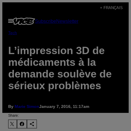
Skip
+ FRANÇAIS
to
Open
Subscribe
Newsletter
content
Menu
Tech
L’impression 3D de
médicaments à la
demande soulève de
sérieux problèmes
By
Marie Simon
January 7, 2016, 11:17am
Share: