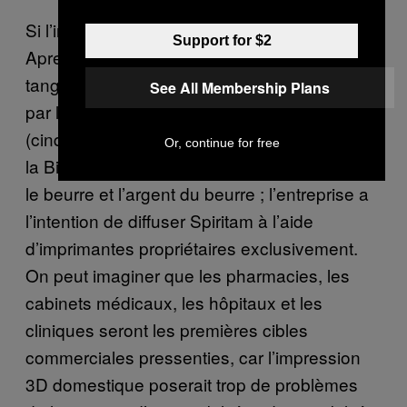
Si l’intérêt de la technologie développée par
Support for $2
Aprecia est vague, si ce n’est douteux, plus
tangible est le nombre de brevets déposés
See All Membership Plans
par la société sur sa technologie ZipDose
(cinquante,
selon leur site web
). Enfin, dans
Or, continue for free
la Big Pharma, il est toujours possible d’avoir
le beurre et l’argent du beurre ; l’entreprise a
l’intention de diffuser Spiritam à l’aide
d’imprimantes propriétaires exclusivement.
On peut imaginer que les pharmacies, les
cabinets médicaux, les hôpitaux et les
cliniques seront les premières cibles
commerciales pressenties, car l’impression
3D domestique poserait trop de problèmes