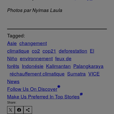
Photos par
Nyimas Laula
Tagged:
Asie
changement
climatique
co2
cop21
deforestation
El
Niño
environnement
feux de
forêts
Indonésie
Kalimantan
Palangkaraya
réchauffement climatique
Sumatra
VICE
News
Follow Us On Discover
Make Us Preferred In Top Stories
Share: