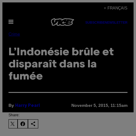
Skip
+ FRANÇAIS
to
Open
content
SUBSCRIBE
NEWSLETTER
Menu
Crime
L’Indonésie brûle et
disparaît dans la
fumée
By
November 5, 2015, 11:15am
Harry Pearl
Share: