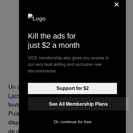
×
Kill the ads for
just $2 a month
VICE membership also gives you access to
our very best writing and exclusive new
documentaries.
Un an plus tard, en 1979, il a tué
Charlott​e
Support for $2
Lamb
, 32 ans, puis
Jill ​Parenteau
, 21 ans,
toutes les deux originaires de Los Angeles.
See All Membership Plans
Puis, le 20 juin 1979, Robin Samsoe a
disparu alors qu’elle se rendait à son cours
Or, continue for free
de danse. La police a fait une descente dans