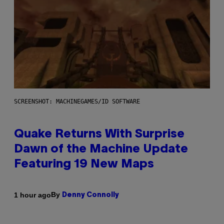
SCREENSHOT: MACHINEGAMES/ID SOFTWARE
Quake Returns With Surprise
Dawn of the Machine Update
Featuring 19 New Maps
By
1 hour ago
Denny Connolly