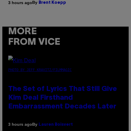
By
3 hours ago
Brent Koepp
MORE
FROM VICE
PHOTO BY JEFF KRAVITZ/FILMMAGIC
The Set of Lyrics That Still Give
Kim Deal Firsthand
Embarrassment Decades Later
By
3 hours ago
Lauren Boisvert