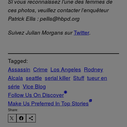
Si vous reconnaissez l’une des femmes de
ces photos, veuillez contacter l’enquêteur
Patrick Ellis : pellis@hbpd.org
​​Twitter
.
Suivez Julian Morgans sur
Tagged:
Assassin
Crime
Los Angeles
Rodney
Alcala
seattle
serial killer
Stuff
tueur en
série
Vice Blog
Follow Us On Discover
Make Us Preferred In Top Stories
Share: