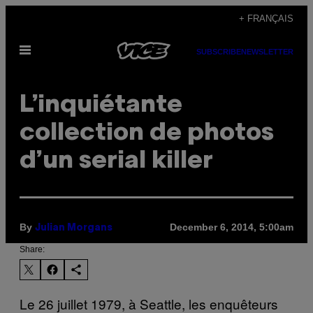
Skip
+ FRANÇAIS
to
Open
content
SUBSCRIBE
NEWSLETTER
Menu
L’inquiétante
collection de photos
d’un serial killer
By
December 6, 2014, 5:00am
Julian Morgans
Share:
Le 26 juillet 1979, à Seattle, les enquêteurs