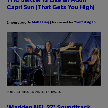
THC Seltzer Is Like an Adult
Capri Sun (That Gets You High)
By
| Reviewed by
2 hours ago
Maha Haq
Ysolt Usigan
PHOTO BY NICK LAHAM/GETTY IMAGES
‘Madden NFL 27’ Soundtrack