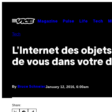
Skip
to
content
Open
Magazine
Pulse
Life
Tech
M
Menu
Tech
L’Internet des objets
de vous dans votre 
By
January 12, 2016, 6:00am
Bruce Schneier
Share: