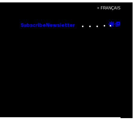
+ FRANÇAIS
Instagram
TikTok
YouTube
Google
Goog
Subscribe
Newsletter
Discove
Top
Posts