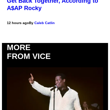
Get Back Together, According to
A$AP Rocky
12 hours ago
By
Caleb Catlin
MORE
FROM VICE