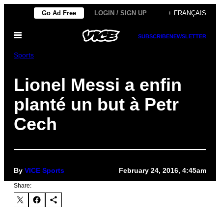
Skip
Go Ad Free
LOGIN / SIGN UP
+ FRANÇAIS
to
Open
content
SUBSCRIBE
NEWSLETTER
Menu
Sports
Lionel Messi a enfin
planté un but à Petr
Cech
By
VICE Sports
February 24, 2016, 4:45am
Share: