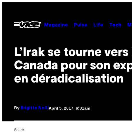
Skip
to
content
Open
Magazine
Pulse
Life
Tech
M
Menu
L’Irak se tourne vers 
Canada pour son exp
en déradicalisation
By
April 5, 2017, 6:31am
Brigitte Noël
Share: