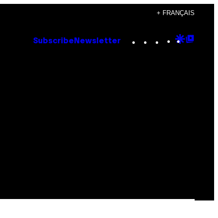
+ FRANÇAIS
Instagram
TikTok
YouTube
Google
Goog
Subscribe
Newsletter
Discove
Top
Posts