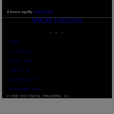
By
6 hours ago
Luis Prada
VICE
MEDIA
INSTAGRAM
TIKTOK
YOUTUBE
ABOUT
ACCESSIBILITY
PRIVACY POLICY
TERMS OF USE
SECURITY POLICY
FULFILLMENT POLICY
© 2026 VICE DIGITAL PUBLISHING, LLC