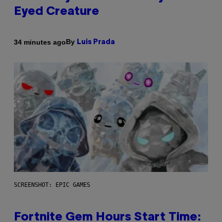
Eyed Creature
By
34 minutes ago
Luis Prada
SCREENSHOT: EPIC GAMES
Fortnite Gem Hours Start Time: