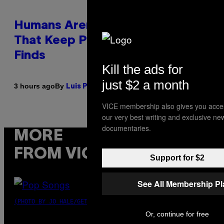
Humans Aren’t the Only Animals
That Keep Pets, New Study
Finds
Kill the ads for
just $2 a month
By
3 hours ago
Luis Prada
VICE membership also gives you acce
our very best writing and exclusive ne
documentaries.
MORE
FROM VICE
Support for $2
See All Membership P
(PHOTO BY JO HALE/GETTY IMAGES)
Or, continue for free