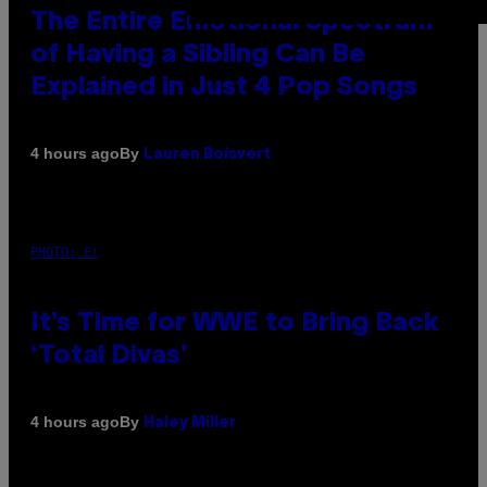
The Entire Emotional Spectrum
of Having a Sibling Can Be
Explained in Just 4 Pop Songs
By
4 hours ago
Lauren Boisvert
PHOTO: E!
It’s Time for WWE to Bring Back
‘Total Divas’
By
4 hours ago
Haley Miller