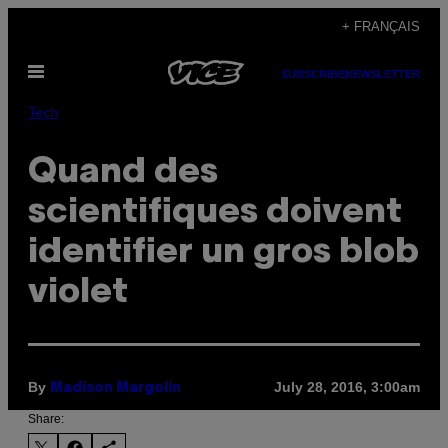
Skip
+ FRANÇAIS
to
Open
content
SUBSCRIBE
NEWSLETTER
Menu
Tech
Quand des
scientifiques doivent
identifier un gros blob
violet
By
July 28, 2016, 3:00am
Madison Margolin
Share: