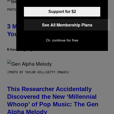
PHOTO BY KEVIN WINTER/GETTY IMAGES FOR RADIO DISNEY
Support for $2
See All Membership Plans
3 Millennial Anthems That Make
You Think of Your Best Friend
Or, continue for free
6 hours ago
By
Lauren Boisvert
(PHOTO BY TAYLOR HILL/GETTY IMAGES)
This Researcher Accidentally
Discovered the New ‘Millennial
Whoop’ of Pop Music: The Gen
Alpha Melody