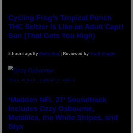
Cycling Frog’s Tropical Punch
THC Seltzer Is Like an Adult Capri
Sun (That Gets You High)
8 hours ago
By
Maha Haq
| Reviewed by
Ysolt Usigan
PHOTO BY NICK LAHAM/GETTY IMAGES
‘Madden NFL 27’ Soundtrack
Includes Ozzy Osbourne,
Metallica, the White Stripes, and
Styx