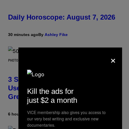
Daily Horoscope: August 7, 2026
30 minutes ago
By
Ashley Fike
×
PHOTO BY GREGORY BOJORQUEZ/GETTY IMAGES
3 Songs That Were Commonly
Used As a Ringtone or Voicemail
Kill the ads for
Greeting in the 2000s
just $2 a month
VICE membership also gives you access to
6 hours ago
By
Dan Milam
our very best writing and exclusive new
documentaries.