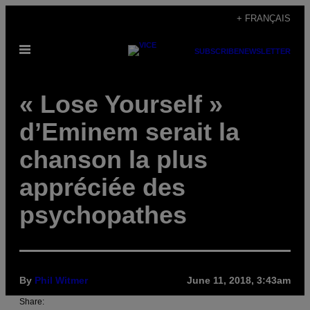
Skip
+ FRANÇAIS
to
Open
content
SUBSCRIBE
NEWSLETTER
Menu
« Lose Yourself »
d’Eminem serait la
chanson la plus
appréciée des
psychopathes
By
Phil Witmer
June 11, 2018, 3:43am
Share: