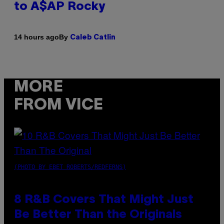
to A$AP Rocky
By
14 hours ago
Caleb Catlin
MORE
FROM VICE
(PHOTO BY EBET ROBERTS/REDFERNS)
8 R&B Covers That Might Just
Be Better Than the Originals