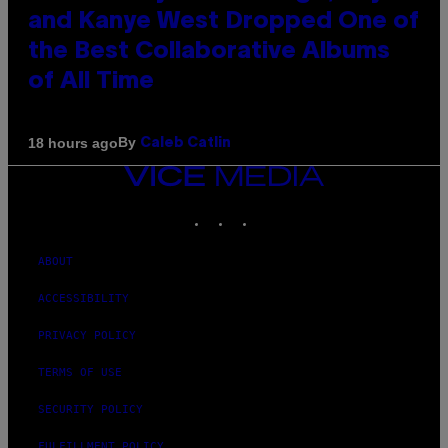
and Kanye West Dropped One of
the Best Collaborative Albums
of All Time
By
18 hours ago
Caleb Catlin
VICE
MEDIA
INSTAGRAM
TIKTOK
YOUTUBE
ABOUT
ACCESSIBILITY
PRIVACY POLICY
TERMS OF USE
SECURITY POLICY
FULFILLMENT POLICY