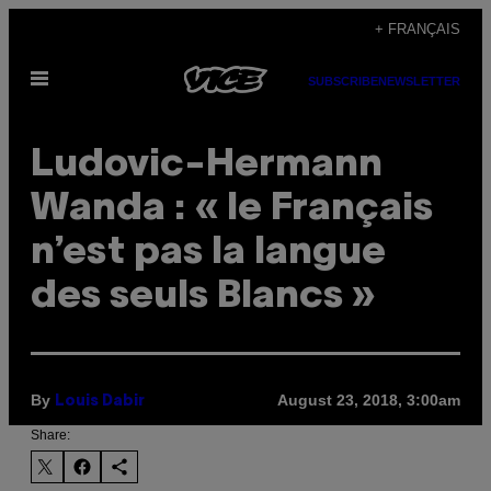
Skip
+ FRANÇAIS
to
Open
content
SUBSCRIBE
NEWSLETTER
Menu
Ludovic-Hermann
Wanda : « le Français
n’est pas la langue
des seuls Blancs »
By
August 23, 2018, 3:00am
Louis Dabir
Share: