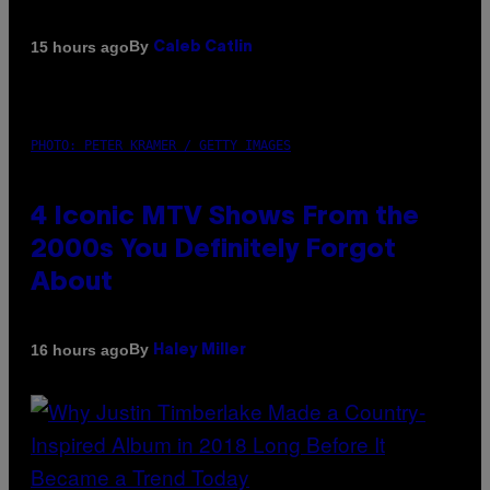
By
15 hours ago
Caleb Catlin
PHOTO: PETER KRAMER / GETTY IMAGES
4 Iconic MTV Shows From the
2000s You Definitely Forgot
About
By
16 hours ago
Haley Miller