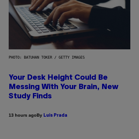
PHOTO: BATUHAN TOKER / GETTY IMAGES
Your Desk Height Could Be
Messing With Your Brain, New
Study Finds
By
13 hours ago
Luis Prada