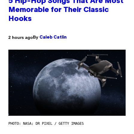
5 Hip-Hop Songs That Are Most
Memorable for Their Classic
Hooks
By
2 hours ago
Caleb Catlin
PHOTO: NASA; DR PIXEL / GETTY IMAGES