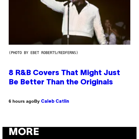
(PHOTO BY EBET ROBERTS/REDFERNS)
8 R&B Covers That Might Just
Be Better Than the Originals
By
6 hours ago
Caleb Catlin
MORE