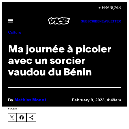
Skip
+ FRANÇAIS
to
Open
content
SUBSCRIBE
NEWSLETTER
Menu
Culture
Ma journée à picoler
avec un sorcier
vaudou du Bénin
By
February 9, 2023, 4:49am
Mathias Monet
Share: