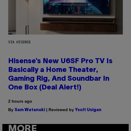
VIA HISENSE
Hisense’s New U6SF Pro TV Is
Basically a Home Theater,
Gaming Rig, And Soundbar In
One Box (Deal Alert!)
2 hours ago
By
| Reviewed by
Sam Watanuki
Ysolt Usigan
MORE