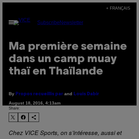
Skip
+ FRANÇAIS
to
Open
Subscribe
Newsletter
content
Menu
Ma première semaine
dans un camp muay
thaï en Thaïlande
By
and
Propos recueillis par
Louis Dabir
August 18, 2016, 4:13am
Share:
Chez VICE Sports, on s’intéresse, aussi et