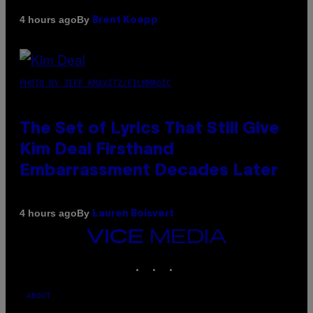
By
4 hours ago
Brent Koepp
PHOTO BY JEFF KRAVITZ/FILMMAGIC
The Set of Lyrics That Still Give
Kim Deal Firsthand
Embarrassment Decades Later
By
4 hours ago
Lauren Boisvert
VICE
MEDIA
INSTAGRAM
TIKTOK
YOUTUBE
ABOUT