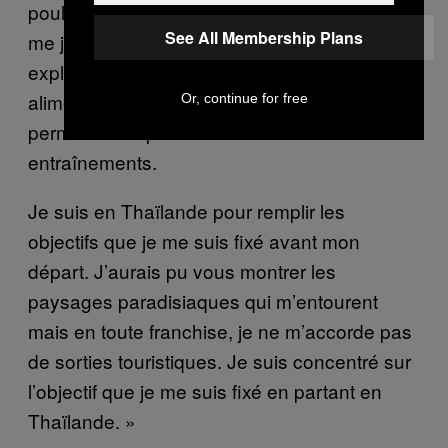
poulet et bien entendu beaucoup de riz. Je
See All Membership Plans
me juste fait avoir par le piment qui m’a
explosé la bouche deux ou trois fois. Une
alimentation moins grasse qui, bien sûr, me
Or, continue for free
permet d’être plus efficace lors des
entraînements.
Je suis en Thaïlande pour remplir les
objectifs que je me suis fixé avant mon
départ. J’aurais pu vous montrer les
paysages paradisiaques qui m’entourent
mais en toute franchise, je ne m’accorde pas
de sorties touristiques. Je suis concentré sur
l’objectif que je me suis fixé en partant en
Thaïlande. »