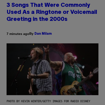
3 Songs That Were Commonly
Used As a Ringtone or Voicemail
Greeting in the 2000s
By
7 minutes ago
Dan Milam
PHOTO BY KEVIN WINTER/GETTY IMAGES FOR RADIO DISNEY