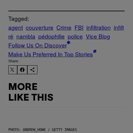
Tagged:
agent
couverture
Crime
FBI
infiltration
infilt
ré
nambla
pédophilie
police
Vice Blog
Follow Us On Discover
Make Us Preferred In Top Stories
Share:
MORE
LIKE THIS
PHOTO: ANDREW_HOWE / GETTY IMAGES