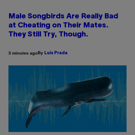
Male Songbirds Are Really Bad
at Cheating on Their Mates.
They Still Try, Though.
By
3 minutes ago
Luis Prada