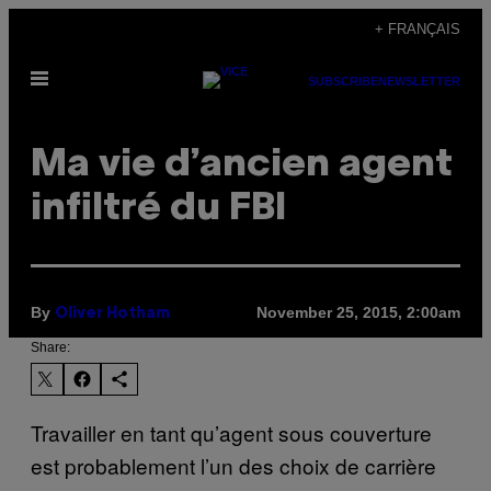
Skip
+ FRANÇAIS
to
Open
content
SUBSCRIBE
NEWSLETTER
Menu
Ma vie d’ancien agent
infiltré du FBI
By
November 25, 2015, 2:00am
Oliver Hotham
Share:
Travailler en tant qu’agent sous couverture
est probablement l’un des choix de carrière