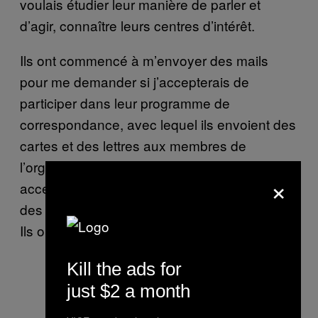
voulais étudier leur manière de parler et
d’agir, connaître leurs centres d’intérêt.
Ils ont commencé à m’envoyer des mails
pour me demander si j’accepterais de
participer dans leur programme de
correspondance, avec lequel ils envoient des
cartes et des lettres aux membres de
l’organisation qui croupissent en prison. J’ai
×
accepté, et je me suis également mis à écrire
des articles pour leur magazine,
.
The Bulletin
Ils ont vraiment cru que j’étais l’un des leurs.
Kill the ads for
just $2 a month