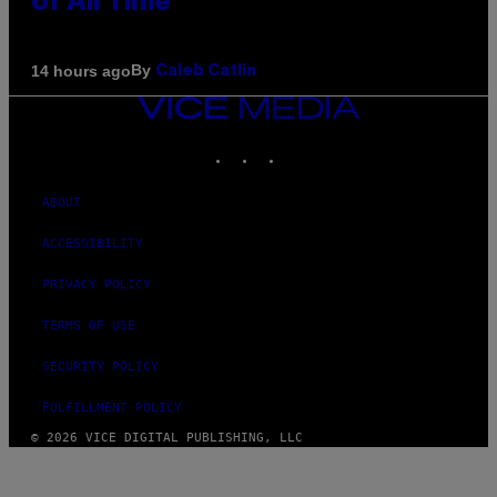
of All Time
By
14 hours ago
Caleb Catlin
VICE
MEDIA
INSTAGRAM
TIKTOK
YOUTUBE
ABOUT
ACCESSIBILITY
PRIVACY POLICY
TERMS OF USE
SECURITY POLICY
FULFILLMENT POLICY
© 2026 VICE DIGITAL PUBLISHING, LLC