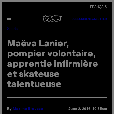
Skip
+ FRANÇAIS
to
Open
content
SUBSCRIBE
NEWSLETTER
Menu
Sports
Maëva Lanier,
pompier volontaire,
apprentie infirmière
et skateuse
talentueuse
By
June 2, 2016, 10:35am
Maxime Brousse