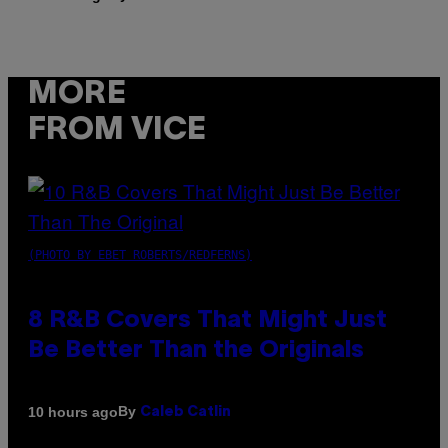
MORE
FROM VICE
(PHOTO BY EBET ROBERTS/REDFERNS)
8 R&B Covers That Might Just
Be Better Than the Originals
By
10 hours ago
Caleb Catlin