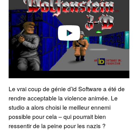
y
v
i
d
e
o
Le vrai coup de génie d’id Software a été de
rendre acceptable la violence animée. Le
studio a alors choisi le meilleur ennemi
possible pour cela – qui pourrait bien
ressentir de la peine pour les nazis ?