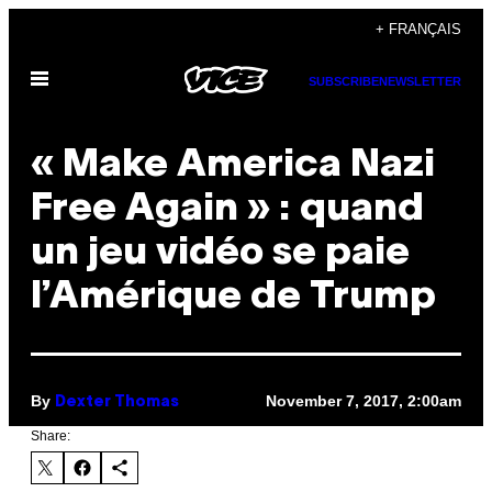
Skip
+ FRANÇAIS
to
Open
content
SUBSCRIBE
NEWSLETTER
Menu
« Make America Nazi
Free Again » : quand
un jeu vidéo se paie
l’Amérique de Trump
By
November 7, 2017, 2:00am
Dexter Thomas
Share: