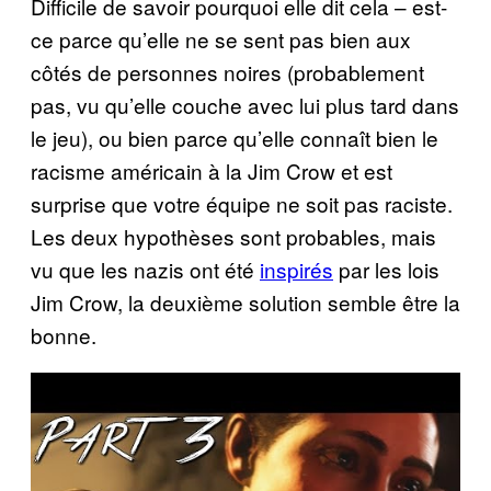
Difficile de savoir pourquoi elle dit cela – est-
ce parce qu’elle ne se sent pas bien aux
côtés de personnes noires (probablement
pas, vu qu’elle couche avec lui plus tard dans
le jeu), ou bien parce qu’elle connaît bien le
racisme américain à la Jim Crow et est
surprise que votre équipe ne soit pas raciste.
Les deux hypothèses sont probables, mais
vu que les nazis ont été
inspirés
par les lois
Jim Crow, la deuxième solution semble être la
bonne.
P
l
a
y
v
i
d