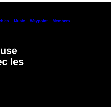
hies
Music
Waypoint
Members
euse
ec les