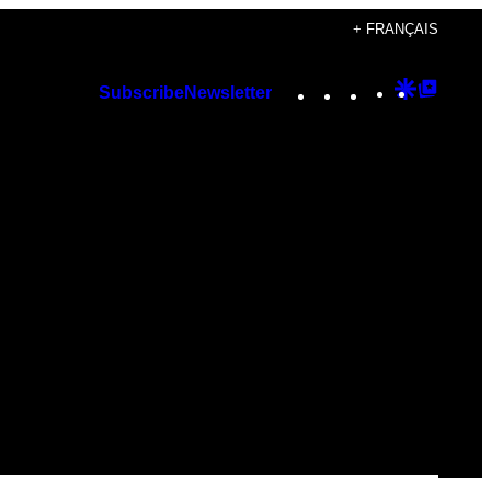
+ FRANÇAIS
Instagram
TikTok
YouTube
Google
Googl
Subscribe
Newsletter
Discover
Top
Posts