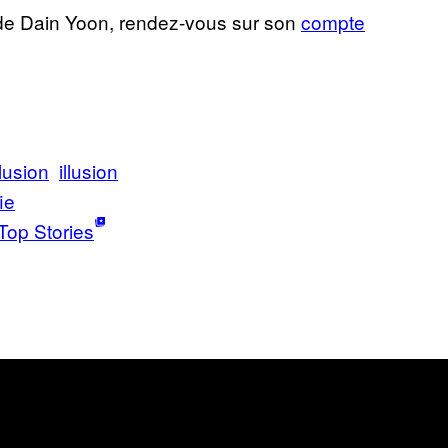
l de Dain Yoon, rendez-vous sur son
compte
llusion
illusion
ie
Top Stories