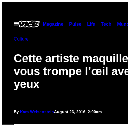
Skip
to
content
Open
Magazine
Pulse
Life
Tech
Munc
Menu
Culture
Cette artiste maquill
vous trompe l’œil av
yeux
By
Kara Weisenstein
August 23, 2016, 2:00am