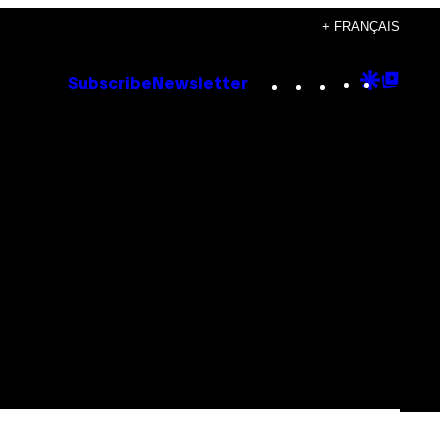
+ FRANÇAIS
Instagram
TikTok
YouTube
Google
Goog
Subscribe
Newsletter
Discove
Top
Posts