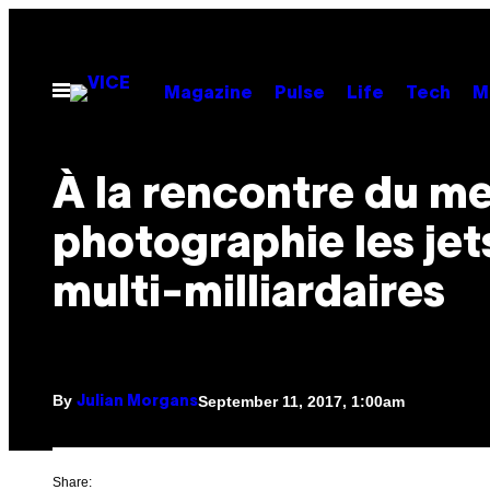
Skip
to
content
Open
Magazine
Pulse
Life
Tech
M
Menu
À la rencontre du me
photographie les jet
multi-milliardaires
By
September 11, 2017, 1:00am
Julian Morgans
Share: