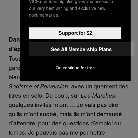
VICE membership also gives you access to
our very best writing and exclusive new
documentaries.
Support for $2
Dans ce cas pourquoi tu n’as pas fait plus
d’épisodes en solo ?
See All Membership Plans
Tout simplement parce que les solos, je les
garde pour mon prochain CD, qui arrive
Or, continue for free
bientôt. Ce sera le même principe que
, avec uniquement des
Sadisme et Perversion
titres en solo. Du coup, sur
,
Les Marches
quelques invités m’ont … Je vais pas dire
qu’ils m’ont snobé, mais ils m’ont demandé
d’attendre, pour des questions d’emploi du
temps. Je pouvais pas me permettre