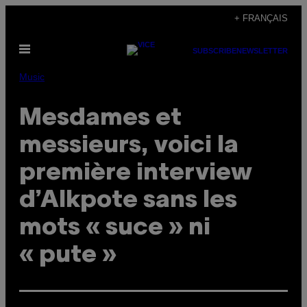
Skip
+ FRANÇAIS
to
Open
content
SUBSCRIBE
NEWSLETTER
Menu
Music
Mesdames et
messieurs, voici la
première interview
d’Alkpote sans les
mots « suce » ni
« pute »