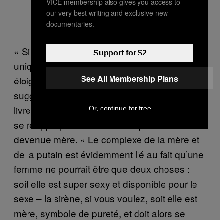
VICE membership also gives you access to
our very best writing and exclusive new
documentaries.
« Si la maternité est un kink, c’est
Support for $2
uniquement parce qu’on continue de la tenir
See All Membership Plans
éloignée du sexe et de la sexualité »,
suggère l’autrice
Clio Wood,
dont le dernier
livre aborde la perspective souvent difficile de
Or, continue for free
se réapproprier sa sexualité après être
devenue mère. « Le complexe de la mère et
de la putain est évidemment lié au fait qu’une
femme ne pourrait être que deux choses :
soit elle est super sexy et disponible pour le
sexe – la sirène, si vous voulez, soit elle est
mère, symbole de pureté, et doit alors se