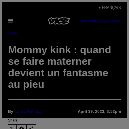
Skip
+ FRANÇAIS
to
Open
content
SUBSCRIBE
NEWSLETTER
Menu
Sexe
Mommy kink : quand
se faire materner
devient un fantasme
au pieu
By
Laura Holliday
April 19, 2023, 3:52pm
Share: